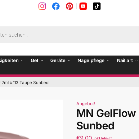
sigkeiten
Gel
Geräte
Nagelpflege
Nail art
 7ml #113 Taupe Sunbed
Angebot!
MN GelFlow 
Sunbed
€
9.00
inkl Mwst.