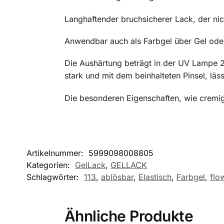
Langhaftender bruchsicherer Lack, der nich
Anwendbar auch als Farbgel über Gel oder
Die Aushärtung beträgt in der UV Lampe 
stark und mit dem beinhalteten Pinsel, läs
Die besonderen Eigenschaften, wie cremig
Artikelnummer:
5999098008805
Kategorien:
GelLack
,
GELLACK
Schlagwörter:
113
,
ablösbar
,
Elastisch
,
Farbgel
,
flo
Ähnliche Produkte