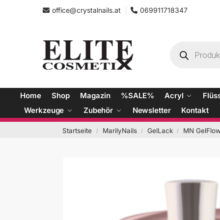
office@crystalnails.at
069911718347
Home
Shop
Magazin
%SALE%
Acryl
Flüs
Werkzeuge
Zubehör
Newsletter
Kontakt
Startseite
MarilyNails
GelLack
MN GelFlow
/
/
/