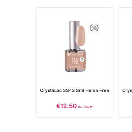
CrystaLac 3S43 8ml Hema Free
Cry
€
12.50
inkl Mwst.