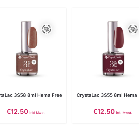
staLac 3S58 8ml Hema Free
CrystaLac 3S55 8ml Hema 
€
12.50
€
12.50
inkl Mwst.
inkl Mwst.