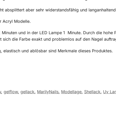
t absplittert aber sehr widerstandsfähig und langanhaltend 
 Acryl Modelle.
2 Minuten und in der LED Lampe 1 Minute. Durch die hohe 
st sich die Farbe exakt und problemlos auf den Nagel auftra
, elastisch und ablösbar sind Merkmale dieses Produktes.
w
,
gelflow
,
gellack
,
MarilyNails
,
Modellage
,
Shellack
,
Uv La