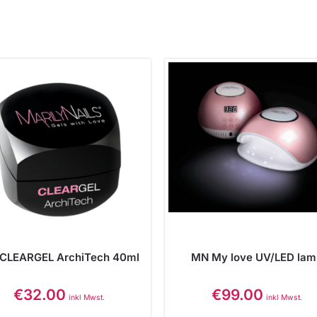
CLEARGEL ArchiTech 40ml
MN My love UV/LED lam
€
32.00
€
99.00
inkl Mwst.
inkl Mwst.