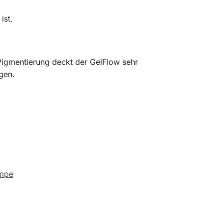
ist.
Pigmentierung deckt der GelFlow sehr
gen.
mpe