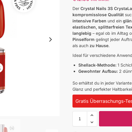
Der
Crystal Nails 3S CrystaL
kompromisslose Qualität
suc
intensive Farben
und ein
glän
elastischen, splitterfreien Te
langlebig
– egal ob im Alltag 
Pinselform
gelingt jeder Auft
als auch
zu Hause
.
Ideal für verschiedene Anwe
Shellack-Methode:
1 Schic
Gewohnter Aufbau:
2 dünn
So erhältst du in jeder Variant
Glanz und perfekter Haltbarkeit
Gratis Überraschungs-Tes