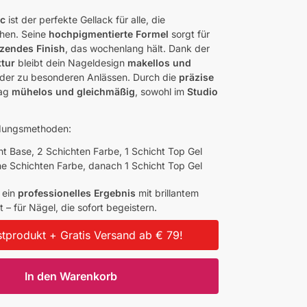
ac
ist der perfekte Gellack für alle, die
hen. Seine
hochpigmentierte Formel
sorgt für
zendes Finish
, das wochenlang hält. Dank der
xtur
bleibt dein Nageldesign
makellos und
oder zu besonderen Anlässen. Durch die
präzise
rag
mühelos und gleichmäßig
, sowohl im
Studio
ndungsmethoden:
ht Base, 2 Schichten Farbe, 1 Schicht Top Gel
e Schichten Farbe, danach 1 Schicht Top Gel
e ein
professionelles Ergebnis
mit brillantem
 – für Nägel, die sofort begeistern.
tprodukt + Gratis Versand ab € 79!
In den Warenkorb