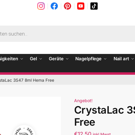
sigkeiten
Gel
Geräte
Nagelpflege
Nail art
staLac 3S47 8ml Hema Free
Angebot!
CrystaLac 
Free
€
12.50
inkl Mwst.