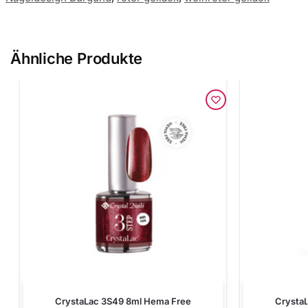
Ähnliche Produkte
CrystaLac 3S49 8ml Hema Free
Crysta