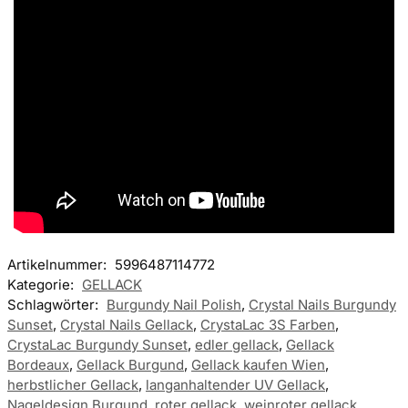
Artikelnummer:
5996487114772
Kategorie:
GELLACK
Schlagwörter:
Burgundy Nail Polish
,
Crystal Nails Burgundy
Sunset
,
Crystal Nails Gellack
,
CrystaLac 3S Farben
,
CrystaLac Burgundy Sunset
,
edler gellack
,
Gellack
Bordeaux
,
Gellack Burgund
,
Gellack kaufen Wien
,
herbstlicher Gellack
,
langanhaltender UV Gellack
,
Nageldesign Burgund
,
roter gellack
,
weinroter gellack