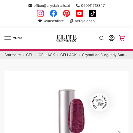
office@crystalnails.at
069911718347
Wunschliste
Vergleichen
MENU
Startseite
GEL
GELLACK
GELLACK
CrystaLac Burgundy Sunset 8ml Hema Free
/
/
/
/