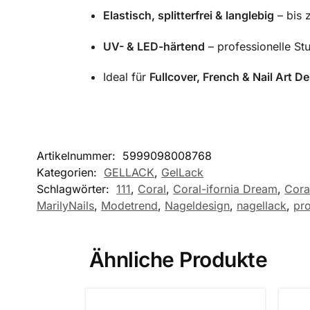
Elastisch, splitterfrei & langlebig
– bis 
UV- & LED-härtend
– professionelle Stu
Ideal für
Fullcover, French & Nail Art D
Artikelnummer:
5999098008768
Kategorien:
GELLACK
,
GelLack
Schlagwörter:
111
,
Coral
,
Coral-ifornia Dream
,
Cora
MarilyNails
,
Modetrend
,
Nageldesign
,
nagellack
,
pro
Ähnliche Produkte