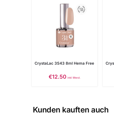
CrystaLac 3S43 8ml Hema Free
Cry
€
12.50
inkl Mwst.
Kunden kauften auch