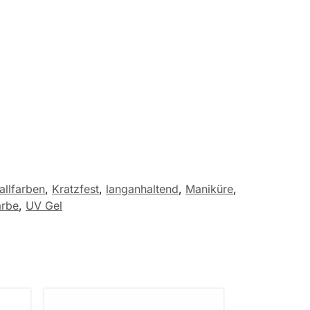
allfarben
,
Kratzfest
,
langanhaltend
,
Maniküre
,
arbe
,
UV Gel