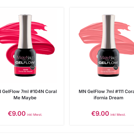
 GelFlow 7ml #104N Coral
MN GelFlow 7ml #111 Cora
Me Maybe
ifornia Dream
€
9.00
€
9.00
inkl Mwst.
inkl Mwst.