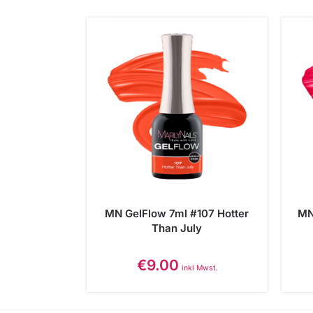
MN GelFlow 7ml #107 Hotter
MN
Than July
€
9.00
inkl Mwst.