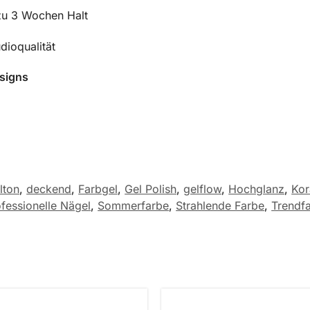
zu 3 Wochen Halt
dioqualität
esigns
lton
,
deckend
,
Farbgel
,
Gel Polish
,
gelflow
,
Hochglanz
,
Kor
fessionelle Nägel
,
Sommerfarbe
,
Strahlende Farbe
,
Trendf