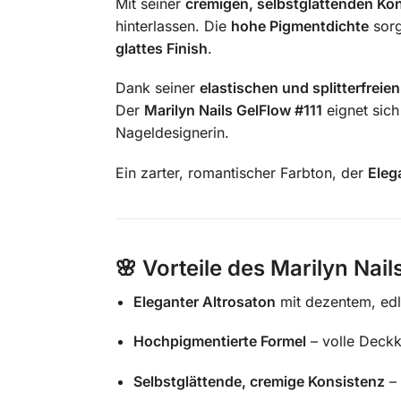
Mit seiner
cremigen, selbstglättenden Ko
hinterlassen. Die
hohe Pigmentdichte
sorg
glattes Finish
.
Dank seiner
elastischen und splitterfreie
Der
Marilyn Nails GelFlow #111
eignet sich
Nageldesignerin.
Ein zarter, romantischer Farbton, der
Eleg
🌸
Vorteile des Marilyn Nail
Eleganter Altrosaton
mit dezentem, ed
Hochpigmentierte Formel
– volle Deckk
Selbstglättende, cremige Konsistenz
– 