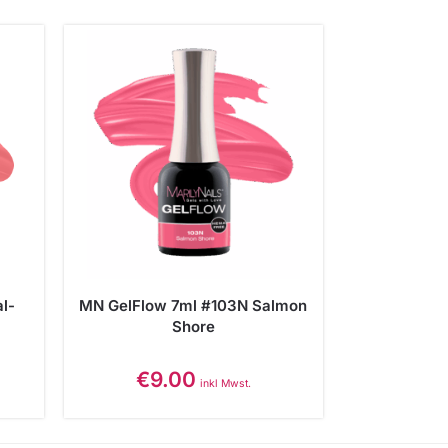
l-
MN GelFlow 7ml #103N Salmon
Shore
€
9.00
inkl Mwst.