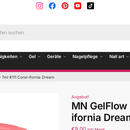
sigkeiten
Gel
Geräte
Nagelpflege
Nail art
7ml #111 Coral-ifornia Dream
Angebot!
MN GelFlow 
ifornia Drea
€
9.00
inkl Mwst.