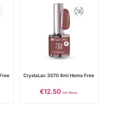
Free
CrystaLac 3S70 8ml Hema Free
€
12.50
inkl Mwst.