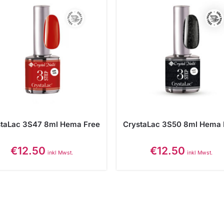
staLac 3S47 8ml Hema Free
CrystaLac 3S50 8ml Hema 
€
12.50
€
12.50
inkl Mwst.
inkl Mwst.