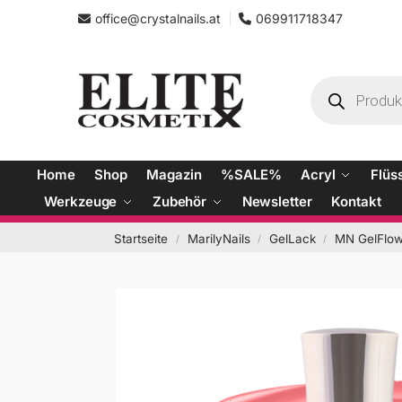
office@crystalnails.at
069911718347
Home
Shop
Magazin
%SALE%
Acryl
Flüs
Werkzeuge
Zubehör
Newsletter
Kontakt
Startseite
MarilyNails
GelLack
MN GelFlow 
/
/
/