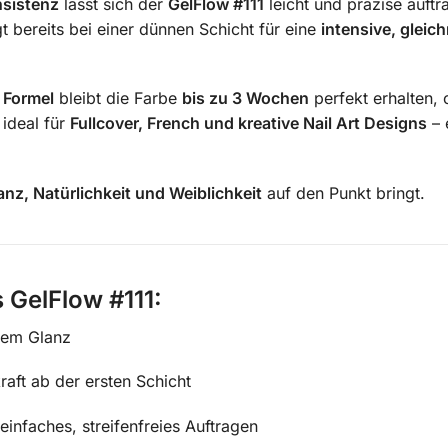
nsistenz
lässt sich der
GelFlow #111
leicht und präzise auftr
t bereits bei einer dünnen Schicht für eine
intensive, gleic
n Formel
bleibt die Farbe
bis zu 3 Wochen
perfekt erhalten, 
 ideal für
Fullcover, French und kreative Nail Art Designs
– 
anz, Natürlichkeit und Weiblichkeit
auf den Punkt bringt.
s GelFlow #111:
lem Glanz
raft ab der ersten Schicht
einfaches, streifenfreies Auftragen