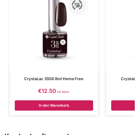
CrystaLac 3S56 8ml Hema Free
Crysta
€
12.50
inkl Mwst.
In den Warenkorb