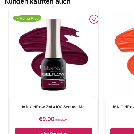
Kunden kauften auch
✓ Hema Free
MN GelFlow 7ml #100 Seduce Me
MN GelFlow
€
9.00
inkl Mwst.
In den Warenkorb