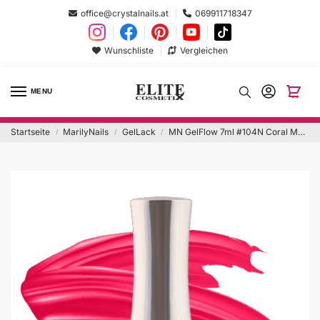
office@crystalnails.at
069911718347
Wunschliste
Vergleichen
MENU
Startseite
MarilyNails
GelLack
MN GelFlow 7ml #104N Coral Me Maybe
/
/
/