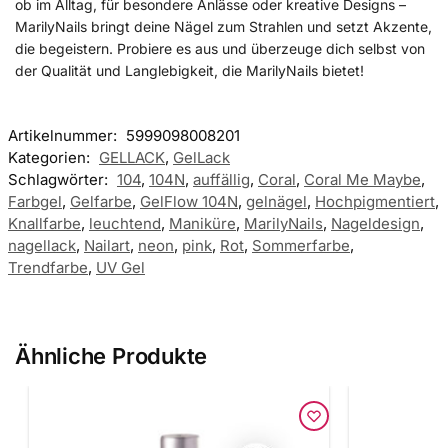
ob im Alltag, für besondere Anlässe oder kreative Designs –
MarilyNails bringt deine Nägel zum Strahlen und setzt Akzente,
die begeistern. Probiere es aus und überzeuge dich selbst von
der Qualität und Langlebigkeit, die MarilyNails bietet!
Artikelnummer:
5999098008201
Kategorien:
GELLACK
,
GelLack
Schlagwörter:
104
,
104N
,
auffällig
,
Coral
,
Coral Me Maybe
,
Farbgel
,
Gelfarbe
,
GelFlow 104N
,
gelnägel
,
Hochpigmentiert
,
Knallfarbe
,
leuchtend
,
Maniküre
,
MarilyNails
,
Nageldesign
,
nagellack
,
Nailart
,
neon
,
pink
,
Rot
,
Sommerfarbe
,
Trendfarbe
,
UV Gel
Ähnliche Produkte