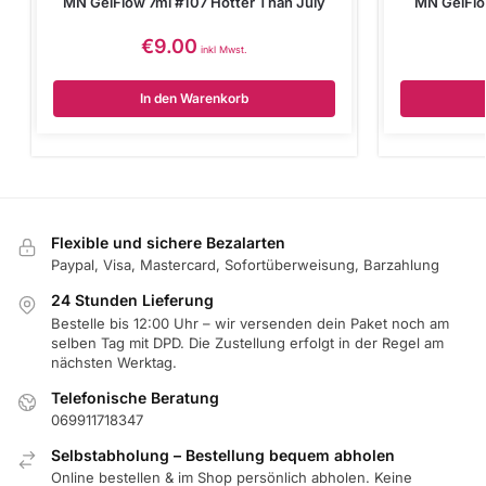
MN GelFlow 7ml #107 Hotter Than July
MN GelFlo
€
9.00
inkl Mwst.
In den Warenkorb
Flexible und sichere Bezalarten
Paypal, Visa, Mastercard, Sofortüberweisung, Barzahlung
24 Stunden Lieferung
Bestelle bis 12:00 Uhr – wir versenden dein Paket noch am
selben Tag mit DPD. Die Zustellung erfolgt in der Regel am
nächsten Werktag.
Telefonische Beratung
069911718347
Selbstabholung – Bestellung bequem abholen
Online bestellen & im Shop persönlich abholen. Keine