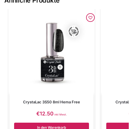
Ähnliche Produkte
CrystaLac 3S50 8ml Hema Free
Crysta
€
12.50
inkl Mwst.
In den Warenkorb