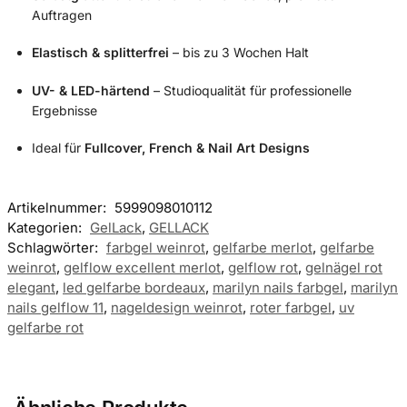
Auftragen
Elastisch & splitterfrei
– bis zu 3 Wochen Halt
UV- & LED-härtend
– Studioqualität für professionelle
Ergebnisse
Ideal für
Fullcover, French & Nail Art Designs
Artikelnummer:
5999098010112
Kategorien:
GelLack
,
GELLACK
Schlagwörter:
farbgel weinrot
,
gelfarbe merlot
,
gelfarbe
weinrot
,
gelflow excellent merlot
,
gelflow rot
,
gelnägel rot
elegant
,
led gelfarbe bordeaux
,
marilyn nails farbgel
,
marilyn
nails gelflow 11
,
nageldesign weinrot
,
roter farbgel
,
uv
gelfarbe rot