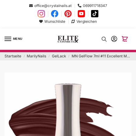
office@crystalnails.at
069911718347
Wunschliste
Vergleichen
MENU
Startseite
MarilyNails
GelLack
MN GelFlow 7ml #11 Excellent Merlot
/
/
/