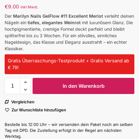
€
9.00
inkl Mwst.
Der
Marilyn Nails GelFlow #11 Excellent Merlot
verleiht deinen
Nägeln ein
tiefes, elegantes Weinrot
mit luxuriösem Glanz. Die
hochpigmentierte, cremige Formel deckt perfekt und bleibt
splitterfrei bis zu 3 Wochen. Für ein stilvolles, sinnliches
Nageldesign, das Klasse und Eleganz ausstrahlt – ein echter
Klassiker.
Gratis Überraschungs-Testprodukt + Gratis Versand ab
€ 79!
In den Warenkorb
Vergleichen
Zur Wunschliste hinzufügen
Bestelle bis 12:00 Uhr – wir versenden dein Paket noch am selben
Tag mit DPD. Die Zustellung erfolgt in der Regel am nächsten
Werktag.