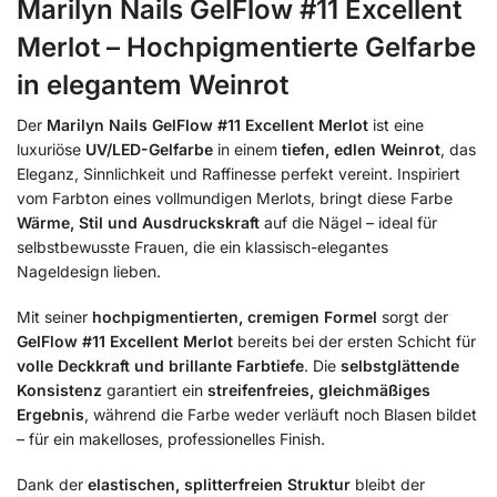
Marilyn Nails GelFlow #11 Excellent
Merlot – Hochpigmentierte Gelfarbe
in elegantem Weinrot
Der
Marilyn Nails GelFlow #11 Excellent Merlot
ist eine
luxuriöse
UV/LED-Gelfarbe
in einem
tiefen, edlen Weinrot
, das
Eleganz, Sinnlichkeit und Raffinesse perfekt vereint. Inspiriert
vom Farbton eines vollmundigen Merlots, bringt diese Farbe
Wärme, Stil und Ausdruckskraft
auf die Nägel – ideal für
selbstbewusste Frauen, die ein klassisch-elegantes
Nageldesign lieben.
Mit seiner
hochpigmentierten, cremigen Formel
sorgt der
GelFlow #11 Excellent Merlot
bereits bei der ersten Schicht für
volle Deckkraft und brillante Farbtiefe
. Die
selbstglättende
Konsistenz
garantiert ein
streifenfreies, gleichmäßiges
Ergebnis
, während die Farbe weder verläuft noch Blasen bildet
– für ein makelloses, professionelles Finish.
Dank der
elastischen, splitterfreien Struktur
bleibt der