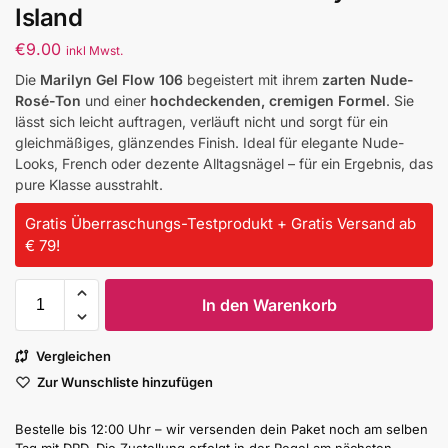
Island
€
9.00
inkl Mwst.
Die
Marilyn Gel Flow 106
begeistert mit ihrem
zarten Nude-
Rosé-Ton
und einer
hochdeckenden, cremigen Formel
. Sie
lässt sich leicht auftragen, verläuft nicht und sorgt für ein
gleichmäßiges, glänzendes Finish. Ideal für elegante Nude-
Looks, French oder dezente Alltagsnägel – für ein Ergebnis, das
pure Klasse ausstrahlt.
Gratis Überraschungs-Testprodukt + Gratis Versand ab
€ 79!
In den Warenkorb
Vergleichen
Zur Wunschliste hinzufügen
Bestelle bis 12:00 Uhr – wir versenden dein Paket noch am selben