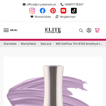
office@crystalnails.at
069911718347
Wunschliste
Vergleichen
MENU
Startseite
MarilyNails
GelLack
MN GelFlow 7ml #106 Amethyst Island
/
/
/