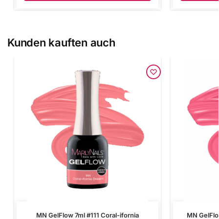
Kunden kauften auch
MN GelFlow 7ml #111 Coral-ifornia
MN GelFlo