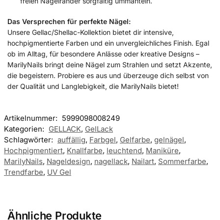
freien Nagelränder sorgfältig ummanteln.
Das Versprechen für perfekte Nägel:
Unsere Gellac/Shellac-Kollektion bietet dir intensive,
hochpigmentierte Farben und ein unvergleichliches Finish. Egal
ob im Alltag, für besondere Anlässe oder kreative Designs –
MarilyNails bringt deine Nägel zum Strahlen und setzt Akzente,
die begeistern. Probiere es aus und überzeuge dich selbst von
der Qualität und Langlebigkeit, die MarilyNails bietet!
Artikelnummer:
5999098008249
Kategorien:
GELLACK
,
GelLack
Schlagwörter:
auffällig
,
Farbgel
,
Gelfarbe
,
gelnägel
,
Hochpigmentiert
,
Knallfarbe
,
leuchtend
,
Maniküre
,
MarilyNails
,
Nageldesign
,
nagellack
,
Nailart
,
Sommerfarbe
,
Trendfarbe
,
UV Gel
Ähnliche Produkte