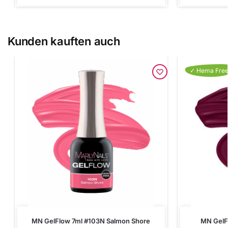
Kunden kauften auch
✓ Hema Fre
MN GelFlow 7ml #103N Salmon Shore
MN GelF