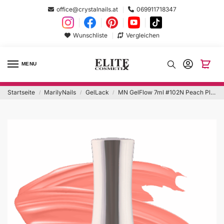
office@crystalnails.at
069911718347
Wunschliste
Vergleichen
MENU
Startseite
MarilyNails
GelLack
MN GelFlow 7ml #102N Peach Please!
/
/
/