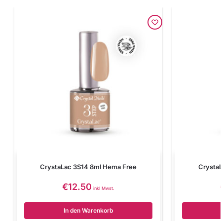
CrystaLac 3S14 8ml Hema Free
Crysta
€
12.50
inkl Mwst.
In den Warenkorb