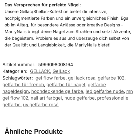
Das Versprechen für perfekte Nägel:
Unsere Gellac/Shellac-Kollektion bietet dir intensive,
hochpigmentierte Farben und ein unvergleichliches Finish. Egal
ob im Alltag, für besondere Anlässe oder kreative Designs –
MarilyNails bringt deine Nägel zum Strahlen und setzt Akzente,
die begeistern. Probiere es aus und überzeuge dich selbst von
der Qualität und Langlebigkeit, die MarilyNails bietet!
Artikelnummer:
5999098008164
Kategorien:
GELLACK
,
GelLack
Schlagwörter:
gel flow farbe
,
gel lack rosa
,
gelfarbe 102
,
gelfarbe für french
,
gelfarbe für nägel
,
gelfarbe
nageldesign
,
hochdeckende gelfarbe
,
led gelfarbe nude
,
mn
gel flow 102
,
nail art farbgel
,
nude gelfarbe
,
professionelle
gelfarbe
,
uv gelfarbe rosé
Ähnliche Produkte