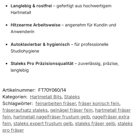
Langlebig & rostfrei
– gefertigt aus hochwertigem
Hartmetall
Hitzearme Arbeitsweise
– angenehm für Kundin und
Anwenderin
Autoklavierbar & hygienisch
– für professionelle
Studiohygiene
Staleks Pro Präzisionsqualität
– zuverlässig, präzise,
langlebig
Artikelnummer:
FT70Y060/14
Kategorien:
Hartmetall Bits
,
Staleks
Schlagwörter:
feinarbeiten fräser
,
fräser konisch fein
,
fräseraufsatz staleks
,
gelnägel fräser fein
,
hartmetall fräser
fein
,
hartmetall nagelfräser frustum gelb
,
nagelfräser extra
fein
,
staleks expert frustum gelb
,
staleks fräser gelb
,
staleks
pro fräser