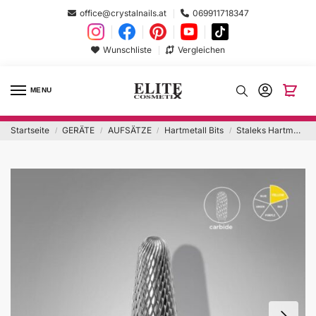
office@crystalnails.at
069911718347
Wunschliste
Vergleichen
MENU
Startseite
GERÄTE
AUFSÄTZE
Hartmetall Bits
Staleks Hartmetall-Nagelfräser Frustum gelb EXPERT Head Diameter 6 mm / 14 mm
/
/
/
/