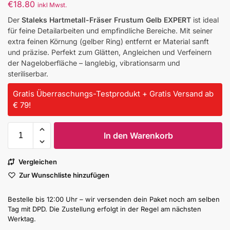
€
18.80
inkl Mwst.
Der
Staleks Hartmetall-Fräser Frustum Gelb EXPERT
ist ideal
für feine Detailarbeiten und empfindliche Bereiche. Mit seiner
extra feinen Körnung (gelber Ring) entfernt er Material sanft
und präzise. Perfekt zum Glätten, Angleichen und Verfeinern
der Nageloberfläche – langlebig, vibrationsarm und
steriliserbar.
Gratis Überraschungs-Testprodukt + Gratis Versand ab
€ 79!
In den Warenkorb
Vergleichen
Zur Wunschliste hinzufügen
Bestelle bis 12:00 Uhr – wir versenden dein Paket noch am selben
Tag mit DPD. Die Zustellung erfolgt in der Regel am nächsten
Werktag.