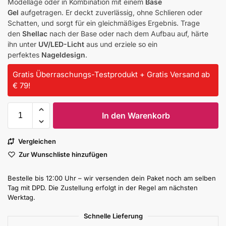
Modellage oder in Kombination mit einem
Base
Gel
aufgetragen. Er deckt zuverlässig, ohne Schlieren oder
Schatten, und sorgt für ein gleichmäßiges Ergebnis. Trage
den
Shellac
nach der Base oder nach dem Aufbau auf, härte
ihn unter
UV/LED-Licht
aus und erziele so ein
perfektes
Nageldesign
.
Gratis Überraschungs-Testprodukt + Gratis Versand ab
€ 79!
In den Warenkorb
Vergleichen
Zur Wunschliste hinzufügen
Bestelle bis 12:00 Uhr – wir versenden dein Paket noch am selben
Tag mit DPD. Die Zustellung erfolgt in der Regel am nächsten
Werktag.
Schnelle Lieferung