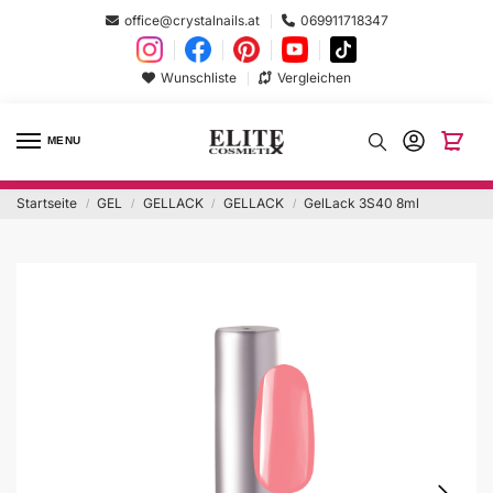
office@crystalnails.at
069911718347
Wunschliste
Vergleichen
MENU
Startseite
GEL
GELLACK
GELLACK
GelLack 3S40 8ml
/
/
/
/