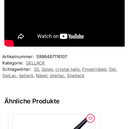
Artikelnummer:
5996487118107
Kategorie:
GELLACK
Schlagwörter:
3S
,
3step
,
crystal nails
,
Fingernägel
,
Gel
,
GelLac
,
gellack
,
Nägel
,
shellac
,
Shellack
Ähnliche Produkte