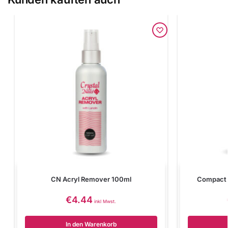
CN Acryl Remover 100ml
Compact 
€
4.44
inkl Mwst.
In den Warenkorb