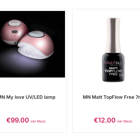
N My love UV/LED lamp
MN Matt TopFlow Free 7
€
99.00
€
12.00
inkl Mwst.
inkl Mwst.