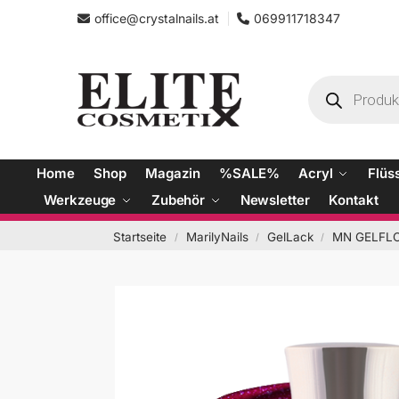
office@crystalnails.at
069911718347
Home
Shop
Magazin
%SALE%
Acryl
Flüs
Werkzeuge
Zubehör
Newsletter
Kontakt
Startseite
MarilyNails
GelLack
MN GELFLO
/
/
/