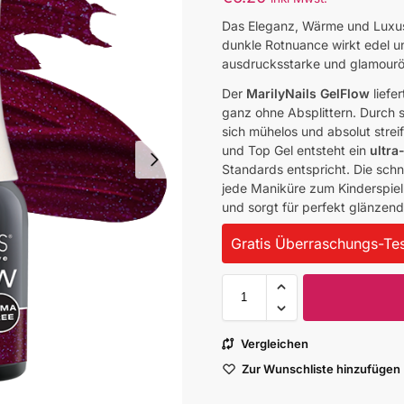
Das Eleganz, Wärme und Luxus i
dunkle Rotnuance wirkt edel un
ausdrucksstarke und glamourö
Der
MarilyNails GelFlow
liefe
ganz ohne Absplittern. Durch s
sich mühelos und absolut strei
und Top Gel entsteht ein
ultra
Standards entspricht. Die sch
jede Maniküre zum Kinderspiel
und sorgt für perfekt glänzend
Gratis Überraschungs-Tes
Vergleichen
Zur Wunschliste hinzufügen