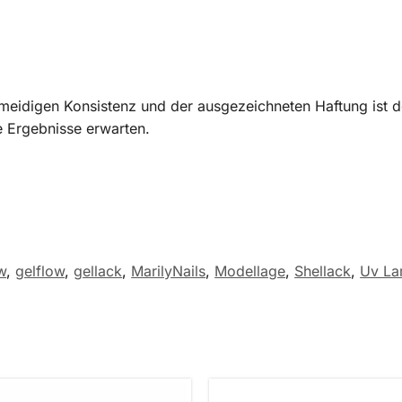
hmeidigen Konsistenz und der ausgezeichneten Haftung ist 
e Ergebnisse erwarten.
w
,
gelflow
,
gellack
,
MarilyNails
,
Modellage
,
Shellack
,
Uv L