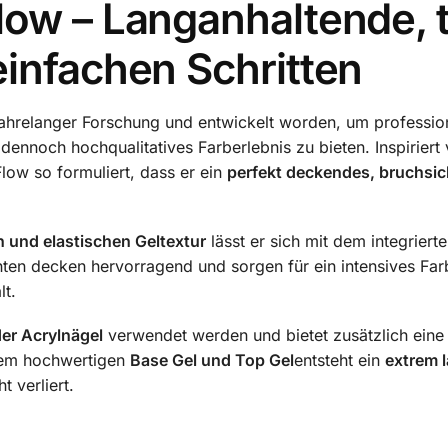
Flow – Langanhaltende, 
einfachen Schritten
jahrelanger Forschung und entwickelt worden, um professio
ennoch hochqualitatives Farberlebnis zu bieten. Inspirier
low so formuliert, dass er ein
perfekt deckendes, bruchsi
n und elastischen Geltextur
lässt er sich mit dem integriert
ten decken hervorragend und sorgen für ein intensives Farb
lt.
der Acrylnägel
verwendet werden und bietet zusätzlich ein
inem hochwertigen
Base Gel und Top Gel
entsteht ein
extrem 
 verliert.