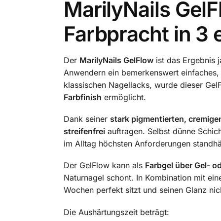
MarilyNails Gel
Farbpracht in 3 
Der
MarilyNails GelFlow
ist das Ergebnis 
Anwendern ein bemerkenswert einfaches, d
klassischen Nagellacks, wurde dieser GelF
Farbfinish
ermöglicht.
Dank seiner
stark pigmentierten, cremige
streifenfrei
auftragen. Selbst dünne Schich
im Alltag höchsten Anforderungen standhä
Der GelFlow kann als
Farbgel über Gel- o
Naturnagel schont. In Kombination mit e
Wochen perfekt sitzt und seinen Glanz nicht
Die Aushärtungszeit beträgt: