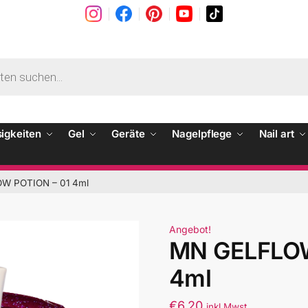
sigkeiten
Gel
Geräte
Nagelpflege
Nail art
W POTION – 01 4ml
Angebot!
MN GELFLOW
4ml
€
6.20
inkl Mwst.