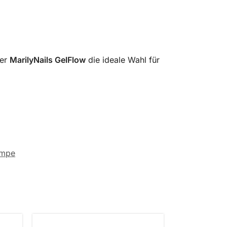
der
MarilyNails GelFlow
die ideale Wahl für
ampe