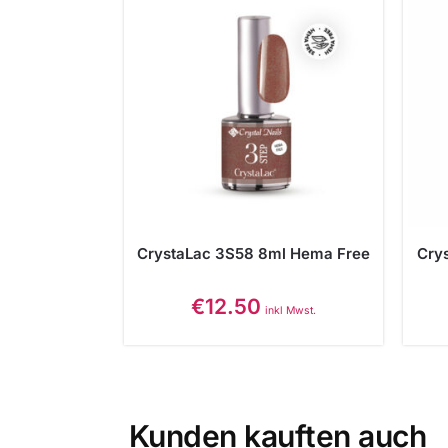
CrystaLac 3S58 8ml Hema Free
Cry
€
12.50
inkl Mwst.
Kunden kauften auch