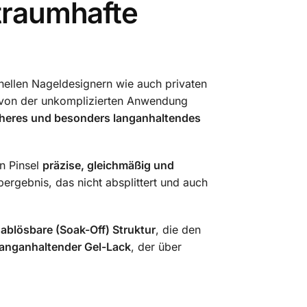
traumhafte
nellen Nageldesignern wie auch privaten
t von der unkomplizierten Anwendung
cheres und besonders langanhaltendes
en Pinsel
präzise, gleichmäßig und
ergebnis, das nicht absplittert und auch
e
ablösbare (Soak-Off) Struktur
, die den
langanhaltender Gel-Lack
, der über