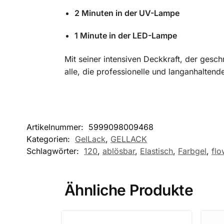
2 Minuten in der UV-Lampe
1 Minute in der LED-Lampe
Mit seiner intensiven Deckkraft, der gesc
alle, die professionelle und langanhaltend
Artikelnummer:
5999098009468
Kategorien:
GelLack
,
GELLACK
Schlagwörter:
120
,
ablösbar
,
Elastisch
,
Farbgel
,
flo
Ähnliche Produkte