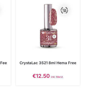
 Fee
CrystaLac 3S21 8ml Hema Free
€
12.50
inkl Mwst.