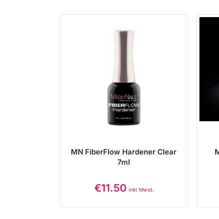
MN FiberFlow Hardener Clear
M
7ml
€
11.50
inkl Mwst.