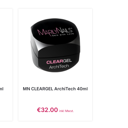
ml
MN CLEARGEL ArchiTech 40ml
€
32.00
inkl Mwst.