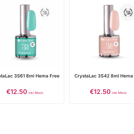
staLac 3S61 8ml Hema Free
CrystaLac 3S42 8ml Hema
€
12.50
€
12.50
inkl Mwst.
inkl Mwst.