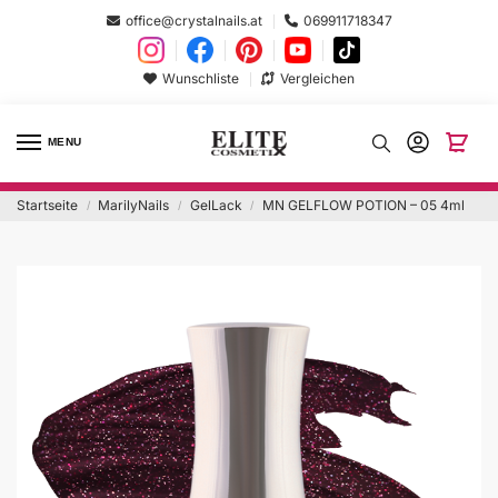
office@crystalnails.at
069911718347
Wunschliste
Vergleichen
MENU
Startseite
MarilyNails
GelLack
MN GELFLOW POTION – 05 4ml
/
/
/