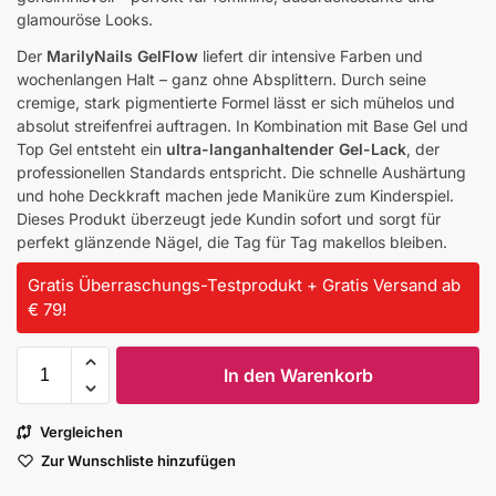
glamouröse Looks.
Der
MarilyNails GelFlow
liefert dir intensive Farben und
wochenlangen Halt – ganz ohne Absplittern. Durch seine
cremige, stark pigmentierte Formel lässt er sich mühelos und
absolut streifenfrei auftragen. In Kombination mit Base Gel und
Top Gel entsteht ein
ultra-langanhaltender Gel-Lack
, der
professionellen Standards entspricht. Die schnelle Aushärtung
und hohe Deckkraft machen jede Maniküre zum Kinderspiel.
Dieses Produkt überzeugt jede Kundin sofort und sorgt für
perfekt glänzende Nägel, die Tag für Tag makellos bleiben.
Gratis Überraschungs-Testprodukt + Gratis Versand ab
€ 79!
In den Warenkorb
Vergleichen
Zur Wunschliste hinzufügen