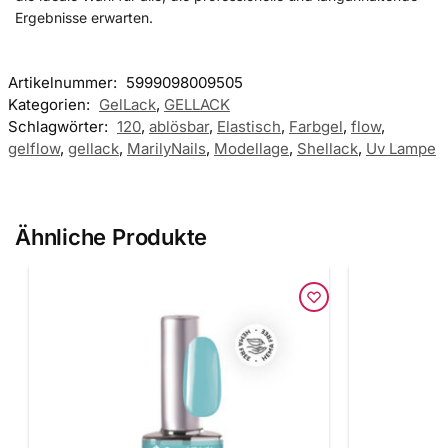
Ergebnisse erwarten.
Artikelnummer:
5999098009505
Kategorien:
GelLack
,
GELLACK
Schlagwörter:
120
,
ablösbar
,
Elastisch
,
Farbgel
,
flow
,
gelflow
,
gellack
,
MarilyNails
,
Modellage
,
Shellack
,
Uv Lampe
Ähnliche Produkte