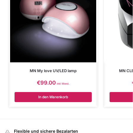
MN My love UV/LED lamp
MN CLE
€
99.00
inkl Mwst.
In den Warenkorb
Flexible und sichere Bezalarten