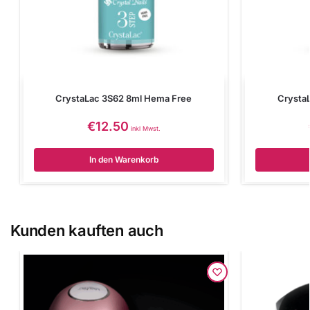
CrystaLac 3S62 8ml Hema Free
Crysta
€
12.50
inkl Mwst.
In den Warenkorb
Kunden kauften auch