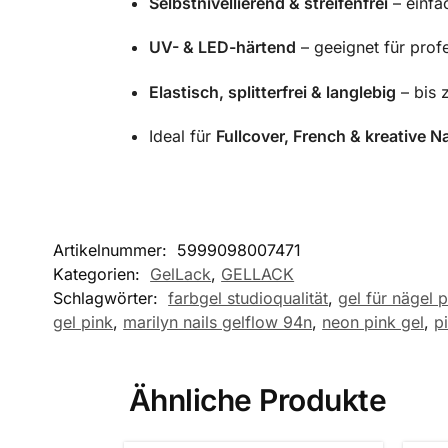
Selbstnivellierend & streifenfrei
– einfa
UV- & LED-härtend
– geeignet für pro
Elastisch, splitterfrei & langlebig
– bis 
Ideal für
Fullcover, French & kreative N
Artikelnummer:
5999098007471
Kategorien:
GelLack
,
GELLACK
Schlagwörter:
farbgel studioqualität
,
gel für nägel 
gel pink
,
marilyn nails gelflow 94n
,
neon pink gel
,
p
Ähnliche Produkte