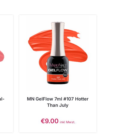
l-
MN GelFlow 7ml #107 Hotter
Than July
€
9.00
inkl Mwst.