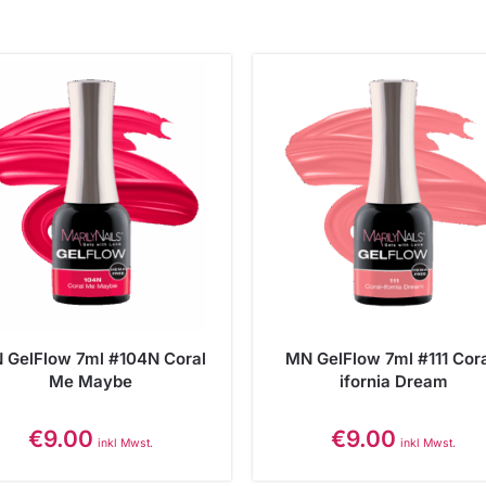
 GelFlow 7ml #104N Coral
MN GelFlow 7ml #111 Cora
Me Maybe
ifornia Dream
€
9.00
€
9.00
inkl Mwst.
inkl Mwst.