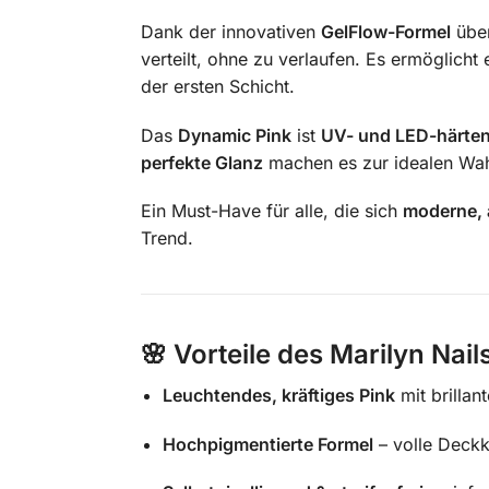
Dank der innovativen
GelFlow-Formel
über
verteilt, ohne zu verlaufen. Es ermöglicht 
der ersten Schicht.
Das
Dynamic Pink
ist
UV- und LED-härte
perfekte Glanz
machen es zur idealen Wahl
Ein Must-Have für alle, die sich
moderne, a
Trend.
🌸
Vorteile des Marilyn Nai
Leuchtendes, kräftiges Pink
mit brilla
Hochpigmentierte Formel
– volle Deckk