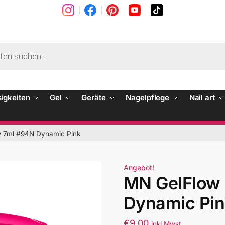
sigkeiten
Gel
Geräte
Nagelpflege
Nail art
 7ml #94N Dynamic Pink
Angebot!
MN GelFlow
Dynamic Pin
€
9.00
inkl Mwst.