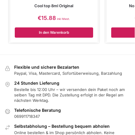
Cool top 8ml Original
No
€
15.88
inkl Mwst.
In den Warenkorb
Flexible und sichere Bezalarten
Paypal, Visa, Mastercard, Sofortüberweisung, Barzahlung
24 Stunden Lieferung
Bestelle bis 12:00 Uhr – wir versenden dein Paket noch am
selben Tag mit DPD. Die Zustellung erfolgt in der Regel am
nächsten Werktag.
Telefonische Beratung
069911718347
Selbstabholung – Bestellung bequem abholen
Online bestellen & im Shop persönlich abholen. Keine