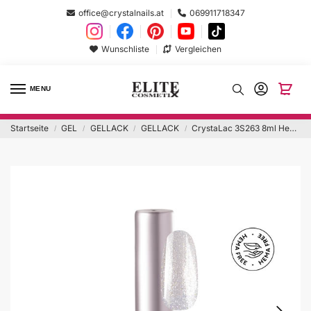
office@crystalnails.at
069911718347
Wunschliste
Vergleichen
MENU
Startseite
GEL
GELLACK
GELLACK
CrystaLac 3S263 8ml Hema Frei
/
/
/
/