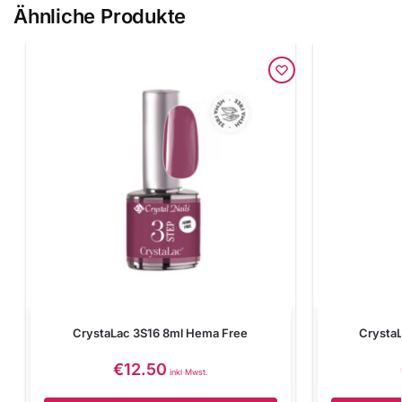
Ähnliche Produkte
CrystaLac 3S16 8ml Hema Free
Crysta
€
12.50
inkl Mwst.