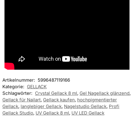
Artikelnummer:
5996487119166
Kategorie:
GELLACK
Schlagwörter:
Crystal Gellack 8 ml
,
Gel Nagellack glänzend
,
Gellack für Nailart
,
Gellack kaufen
,
hochpigmentierter
Gellack
,
langlebiger Gellack
,
Nagelstudio Gellack
,
Profi
Gellack Studio
,
UV Gellack 8 ml
,
UV LED Gellack