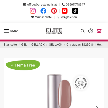
office@crystalnails.at
069911718347
Wunschliste
Vergleichen
MENU
Startseite
GEL
GELLACK
GELLACK
CrystaLac 3S230 8ml Hema Free
/
/
/
/
✓ Hema Free