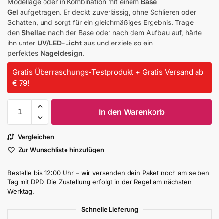
Modellage oder in Kombination mit einem
Base
Gel
aufgetragen. Er deckt zuverlässig, ohne Schlieren oder
Schatten, und sorgt für ein gleichmäßiges Ergebnis. Trage
den
Shellac
nach der Base oder nach dem Aufbau auf, härte
ihn unter
UV/LED-Licht
aus und erziele so ein
perfektes
Nageldesign
.
Gratis Überraschungs-Testprodukt + Gratis Versand ab
€ 79!
In den Warenkorb
Vergleichen
Zur Wunschliste hinzufügen
Bestelle bis 12:00 Uhr – wir versenden dein Paket noch am selben
Tag mit DPD. Die Zustellung erfolgt in der Regel am nächsten
Werktag.
Schnelle Lieferung