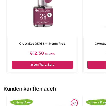
CrystaLac 3S16 8ml Hema Free
Crysta
€
12.50
inkl Mwst.
In den Warenkorb
Kunden kauften auch
✓ Hema Free
✓ Hema Fre