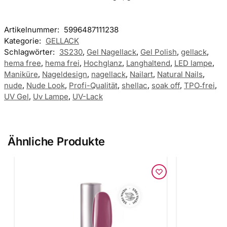
Artikelnummer:
5996487111238
Kategorie:
GELLACK
Schlagwörter:
3S230
,
Gel Nagellack
,
Gel Polish
,
gellack
,
hema free
,
hema frei
,
Hochglanz
,
Langhaltend
,
LED lampe
,
Maniküre
,
Nageldesign
,
nagellack
,
Nailart
,
Natural Nails
,
nude
,
Nude Look
,
Profi-Qualität
,
shellac
,
soak off
,
TPO‑frei
,
UV Gel
,
Uv Lampe
,
UV-Lack
Ähnliche Produkte