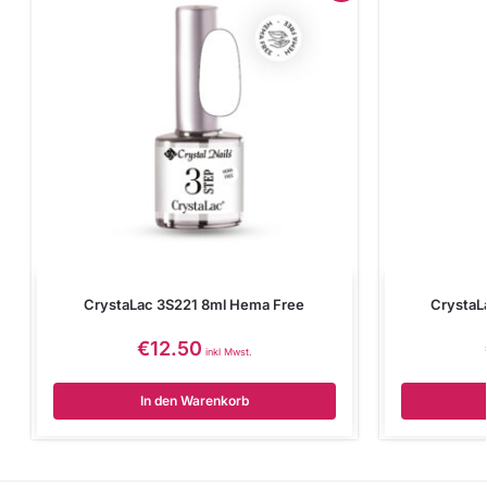
CrystaLac 3S221 8ml Hema Free
CrystaL
€
12.50
inkl Mwst.
In den Warenkorb