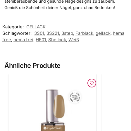
atemberaubende und gesunde Nageldesigns zu zaubern.
Genieß die Schönheit deiner Nägel, ganz ohne Bedenken!
Kategorie:
GELLACK
Schlagwörter:
3S01
,
3S221
,
3step
,
Farblack
,
gellack
,
hema
free
,
hema frei
,
HF01
,
Shellack
,
Weiß
Ähnliche Produkte