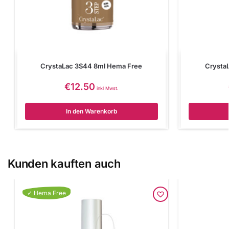
CrystaLac 3S44 8ml Hema Free
Crysta
€
12.50
inkl Mwst.
In den Warenkorb
Kunden kauften auch
✓ Hema Free