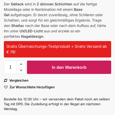
Der
Gellack
wird in
2 dünnen Schichten
auf die fertige
Modellage oder in Kombination mit einem
Base
Gel
aufgetragen. Er deckt zuverlässig, ohne Schlieren oder
Schatten, und sorgt für ein gleichmäßiges Ergebnis. Trage
den
Shellac
nach der Base oder nach dem Aufbau auf, härte
ihn unter
UV/LED-Licht
aus und erziele so ein
perfektes
Nageldesign
.
Gratis Überraschungs-Testprodukt + Gratis Versand ab
€ 79!
In den Warenkorb
Vergleichen
Zur Wunschliste hinzufügen
Bestelle bis 12:00 Uhr – wir versenden dein Paket noch am selben
Tag mit DPD. Die Zustellung erfolgt in der Regel am nächsten
Werktag.