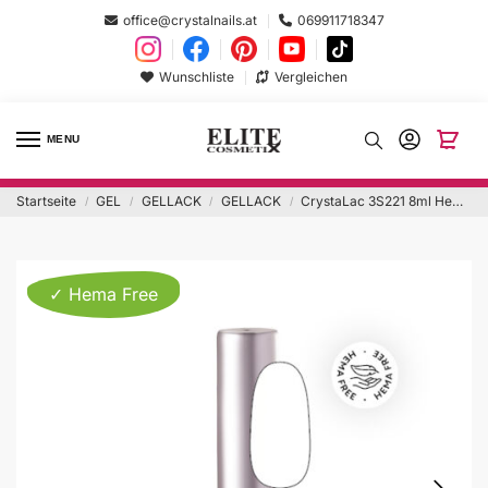
office@crystalnails.at
069911718347
Wunschliste
Vergleichen
MENU
Startseite
GEL
GELLACK
GELLACK
CrystaLac 3S221 8ml Hema Free
/
/
/
/
✓ Hema Free