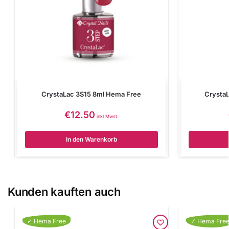
CrystaLac 3S15 8ml Hema Free
Crysta
€
12.50
inkl Mwst.
In den Warenkorb
Kunden kauften auch
✓ Hema Free
✓ Hema Fre