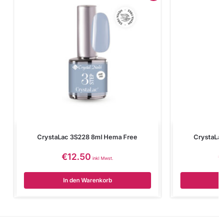
CrystaLac 3S228 8ml Hema Free
CrystaL
€
12.50
inkl Mwst.
In den Warenkorb