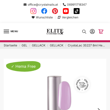
office@crystalnails.at
069911718347
Wunschliste
Vergleichen
MENU
Startseite
GEL
GELLACK
GELLACK
CrystaLac 3S227 8ml Hema Free
/
/
/
/
✓ Hema Free