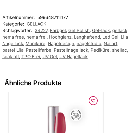
Artikelnummer:
5996487111177
Kategorie:
GELLACK
Schlagwörter:
3S227
,
Farbgel
,
Gel Polish
,
Gel-lack
,
gellack
,
hema free
,
hema frei
,
Hochglanz
,
Langhaftend
,
Led Gel
,
Lila
Nagellack
,
Maniküre
,
Nageldesign
,
nagelstudio
,
Nailart
,
pastel Lila
,
Pastellfarbe
,
Pastellnagellack
,
Pediküre
,
shellac
,
soak off
,
TPO Frei
,
UV Gel
,
UV Nagellack
Ähnliche Produkte