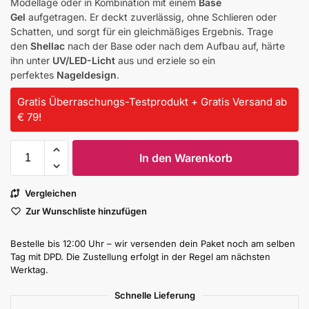
Modellage oder in Kombination mit einem
Base
Gel
aufgetragen. Er deckt zuverlässig, ohne Schlieren oder
Schatten, und sorgt für ein gleichmäßiges Ergebnis. Trage
den
Shellac
nach der Base oder nach dem Aufbau auf, härte
ihn unter
UV/LED-Licht
aus und erziele so ein
perfektes
Nageldesign
.
Gratis Überraschungs-Testprodukt + Gratis Versand ab
€ 79!
In den Warenkorb
Vergleichen
Zur Wunschliste hinzufügen
Bestelle bis 12:00 Uhr – wir versenden dein Paket noch am selben
Tag mit DPD. Die Zustellung erfolgt in der Regel am nächsten
Werktag.
Schnelle Lieferung