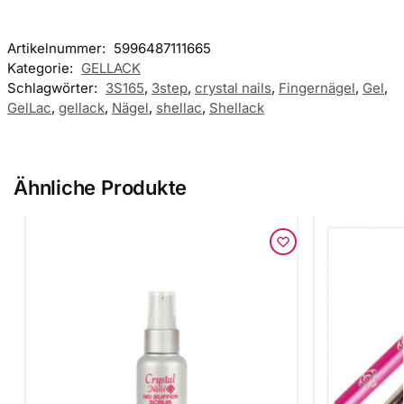
Artikelnummer:
5996487111665
Kategorie:
GELLACK
Schlagwörter:
3S165
,
3step
,
crystal nails
,
Fingernägel
,
Gel
,
GelLac
,
gellack
,
Nägel
,
shellac
,
Shellack
Ähnliche Produkte