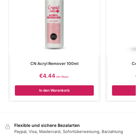
CN Acryl Remover 100ml
Co
€
4.44
inkl Mwst.
In den Warenkorb
Flexible und sichere Bezalarten
Paypal, Visa, Mastercard, Sofortüberweisung, Barzahlung