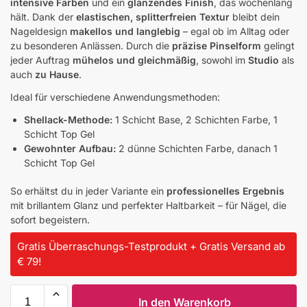
intensive Farben
und ein
glänzendes Finish
, das wochenlang
hält. Dank der
elastischen, splitterfreien Textur
bleibt dein
Nageldesign
makellos und langlebig
– egal ob im Alltag oder
zu besonderen Anlässen. Durch die
präzise Pinselform
gelingt
jeder Auftrag
mühelos und gleichmäßig
, sowohl im
Studio
als
auch
zu Hause
.
Ideal für verschiedene Anwendungsmethoden:
Shellack-Methode:
1 Schicht Base, 2 Schichten Farbe, 1
Schicht Top Gel
Gewohnter Aufbau:
2 dünne Schichten Farbe, danach 1
Schicht Top Gel
So erhältst du in jeder Variante ein
professionelles Ergebnis
mit brillantem Glanz und perfekter Haltbarkeit – für Nägel, die
sofort begeistern.
Gratis Überraschungs-Testprodukt + Gratis Versand ab
€ 79!
In den Warenkorb