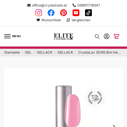
office@crystalnails.at
069911718347
Wunschliste
Vergleichen
MENU
Startseite
GEL
GELLACK
GELLACK
CrystaLac 3S165 8ml Hema Free
/
/
/
/