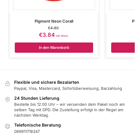
Pigment Neon Corall
P
€
4.80
€
3.84
inkl Mwst.
In den Warenkorb
Flexible und sichere Bezalarten
Paypal, Visa, Mastercard, Sofortüberweisung, Barzahlung
24 Stunden Lieferung
Bestelle bis 12:00 Uhr – wir versenden dein Paket noch am
selben Tag mit DPD. Die Zustellung erfolgt in der Regel am
nächsten Werktag.
Telefonische Beratung
069911718347