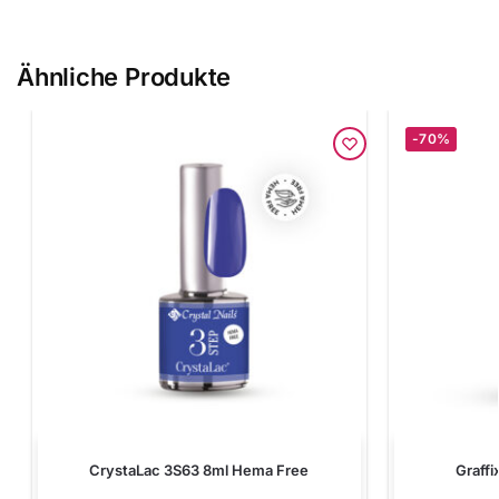
Ähnliche Produkte
-70%
CrystaLac 3S63 8ml Hema Free
Graffi