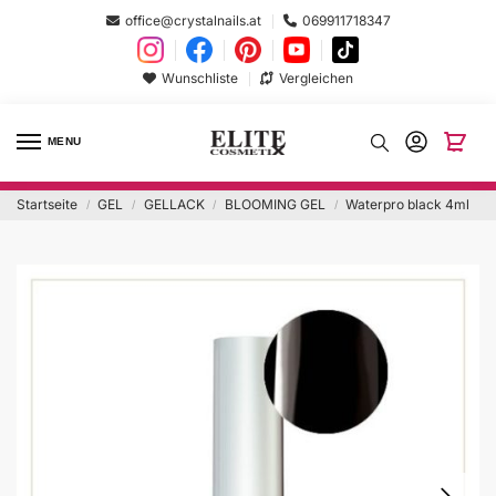
office@crystalnails.at
069911718347
Wunschliste
Vergleichen
MENU
Startseite
GEL
GELLACK
BLOOMING GEL
Waterpro black 4ml
/
/
/
/