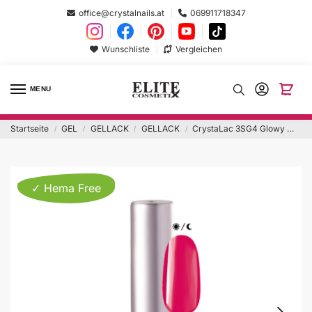
office@crystalnails.at
069911718347
Wunschliste
Vergleichen
MENU
Startseite
GEL
GELLACK
GELLACK
CrystaLac 3SG4 Glowy Magenta 8ml Hema Free
/
/
/
/
✓ Hema Free