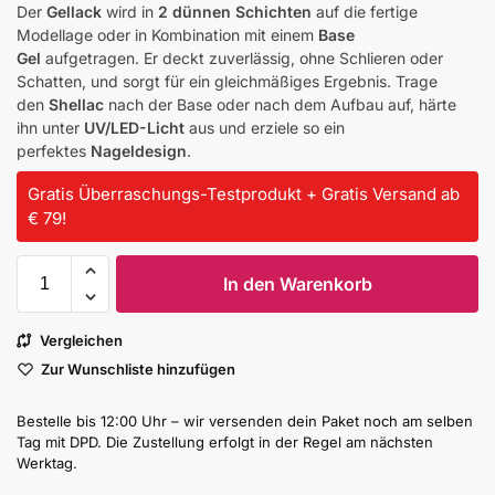
Der
Gellack
wird in
2 dünnen Schichten
auf die fertige
Modellage oder in Kombination mit einem
Base
Gel
aufgetragen. Er deckt zuverlässig, ohne Schlieren oder
Schatten, und sorgt für ein gleichmäßiges Ergebnis. Trage
den
Shellac
nach der Base oder nach dem Aufbau auf, härte
ihn unter
UV/LED-Licht
aus und erziele so ein
perfektes
Nageldesign
.
Gratis Überraschungs-Testprodukt + Gratis Versand ab
€ 79!
In den Warenkorb
Vergleichen
Zur Wunschliste hinzufügen
Bestelle bis 12:00 Uhr – wir versenden dein Paket noch am selben
Tag mit DPD. Die Zustellung erfolgt in der Regel am nächsten
Werktag.