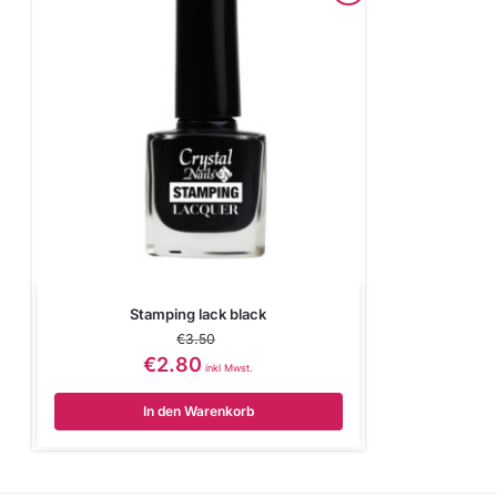
Stamping lack black
€
3.50
€
2.80
inkl Mwst.
In den Warenkorb