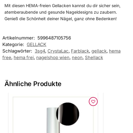
Mit diesen HEMA-freien Gellacken kannst du dir sicher sein,
atemberaubende und gesunde Nageldesigns zu zaubern.
Genieß die Schönheit deiner Nägel, ganz ohne Bedenken!
Artikelnummer:
5996487105756
Kategorie:
GELLACK
Schlagwörter:
3sg4
,
CrystaLac
,
Farblack
,
gellack
,
hema
free
,
hema frei
,
nagelshop wien
,
neon
,
Shellack
Ähnliche Produkte