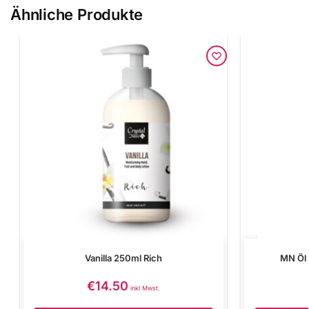
Ähnliche Produkte
Vanilla 250ml Rich
MN Öl
€
14.50
inkl Mwst.