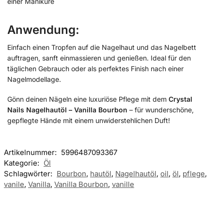
einer Maniküre
Anwendung:
Einfach einen Tropfen auf die Nagelhaut und das Nagelbett
auftragen, sanft einmassieren und genießen. Ideal für den
täglichen Gebrauch oder als perfektes Finish nach einer
Nagelmodellage.
Gönn deinen Nägeln eine luxuriöse Pflege mit dem
Crystal
Nails Nagelhautöl – Vanilla Bourbon
– für wunderschöne,
gepflegte Hände mit einem unwiderstehlichen Duft!
Artikelnummer:
5996487093367
Kategorie:
Öl
Schlagwörter:
Bourbon
,
hautöl
,
Nagelhautöl
,
oil
,
öl
,
pflege
,
vanile
,
Vanilla
,
Vanilla Bourbon
,
vanille