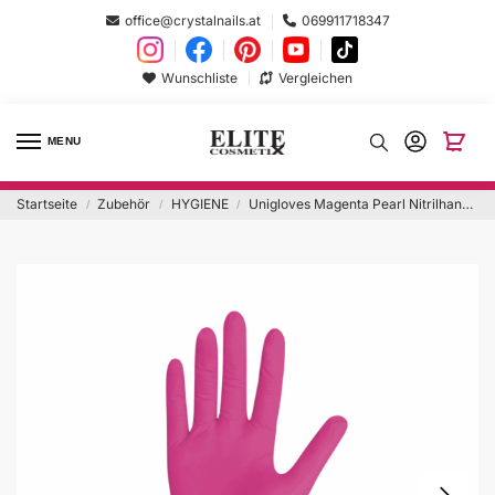
office@crystalnails.at
069911718347
Wunschliste
Vergleichen
MENU
Startseite
Zubehör
HYGIENE
Unigloves Magenta Pearl Nitrilhandschuhe 100Stk `L`
/
/
/