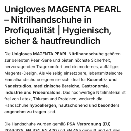
Unigloves MAGENTA PEARL
– Nitrilhandschuhe in
Profiqualität | Hygienisch,
sicher & hautfreundlich
Die
Unigloves MAGENTA PEARL Nitrilhandschuhe
gehören
zur beliebten Pearl-Serie und bieten höchste Sicherheit,
hervorragenden Tragekomfort und ein modernes, auffälliges
Magenta-Design. Als vielseitig einsetzbare, lebensmittelechte
Einmalhandschuhe eignen sie sich ideal für
Kosmetik- und
Nagelstudios, medizinische Bereiche, Gastronomie,
Industrie und Friseursalons
. Das hochwertige Nitrilmaterial ist
frei von Latex, Thiuram und Proteinen, wodurch die
Handschuhe
hypoallergen, hautschonend und besonders
angenehm zu tragen
sind.
Die Handschuhe wurden gemäß
PSA-Verordnung (EU)
2016/425
,
EN 374
,
EN 420
und
EN 455
geprüft und erfüllen