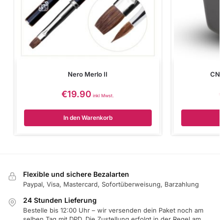
Nero Merlo II
CN 
€
19.90
inkl Mwst.
In den Warenkorb
Flexible und sichere Bezalarten
Paypal, Visa, Mastercard, Sofortüberweisung, Barzahlung
24 Stunden Lieferung
Bestelle bis 12:00 Uhr – wir versenden dein Paket noch am
selben Tag mit DPD. Die Zustellung erfolgt in der Regel am