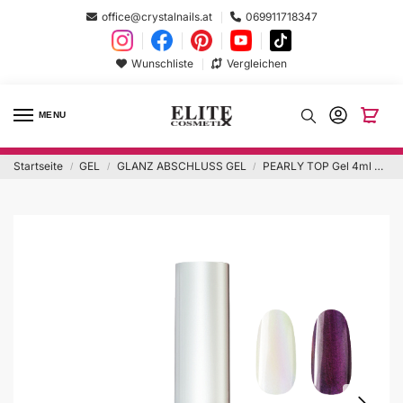
office@crystalnails.at
069911718347
Wunschliste
Vergleichen
MENU
Startseite
GEL
GLANZ ABSCHLUSS GEL
PEARLY TOP Gel 4ml Hema Free
/
/
/