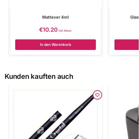
Mattever 4ml
Glas
€
10.20
inkl Mwst.
In den Warenkorb
Kunden kauften auch