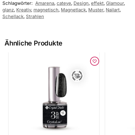
Schlagwörter:
Amarena
,
cateye
,
Design
,
effekt
,
Glamour
,
glanz
,
Kreativ
,
magnetisch
,
Magnetlack
,
Muster
,
Nailart
,
Schellack
,
Strahlen
Ähnliche Produkte