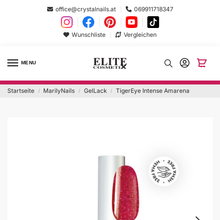
office@crystalnails.at
069911718347
Wunschliste
Vergleichen
MENU
Startseite
MarilyNails
GelLack
TigerEye Intense Amarena
/
/
/