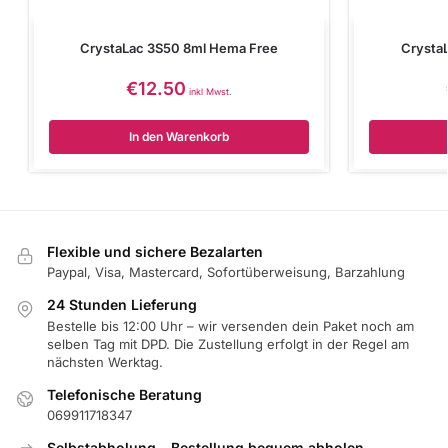
CrystaLac 3S50 8ml Hema Free
Crysta
€
12.50
inkl Mwst.
In den Warenkorb
Flexible und sichere Bezalarten
Paypal, Visa, Mastercard, Sofortüberweisung, Barzahlung
24 Stunden Lieferung
Bestelle bis 12:00 Uhr – wir versenden dein Paket noch am
selben Tag mit DPD. Die Zustellung erfolgt in der Regel am
nächsten Werktag.
Telefonische Beratung
069911718347
Selbstabholung – Bestellung bequem abholen