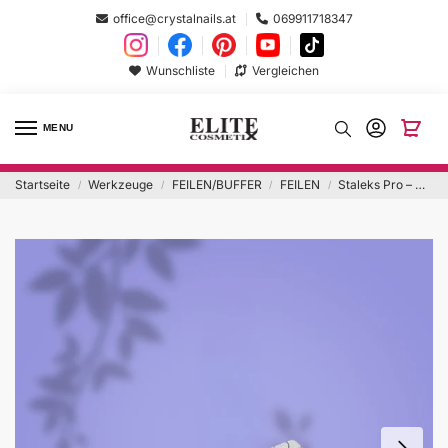
office@crystalnails.at
069911718347
Wunschliste
Vergleichen
MENU
Startseite
Werkzeuge
FEILEN/BUFFER
FEILEN
Staleks Pro – Holz Halbmond Feilen 100/180 25Stk.
/
/
/
/