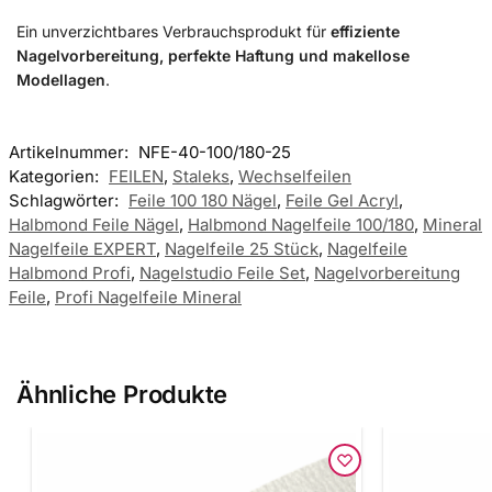
Ein unverzichtbares Verbrauchsprodukt für
effiziente
Nagelvorbereitung, perfekte Haftung und makellose
Modellagen
.
Artikelnummer:
NFE-40-100/180-25
Kategorien:
FEILEN
,
Staleks
,
Wechselfeilen
Schlagwörter:
Feile 100 180 Nägel
,
Feile Gel Acryl
,
Halbmond Feile Nägel
,
Halbmond Nagelfeile 100/180
,
Mineral
Nagelfeile EXPERT
,
Nagelfeile 25 Stück
,
Nagelfeile
Halbmond Profi
,
Nagelstudio Feile Set
,
Nagelvorbereitung
Feile
,
Profi Nagelfeile Mineral
Ähnliche Produkte