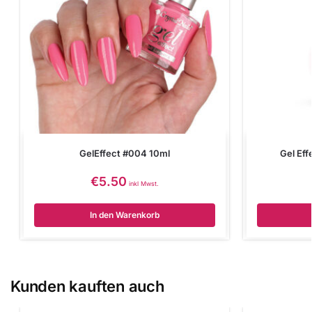
GelEffect #004 10ml
Gel Eff
€
5.50
inkl Mwst.
In den Warenkorb
Kunden kauften auch