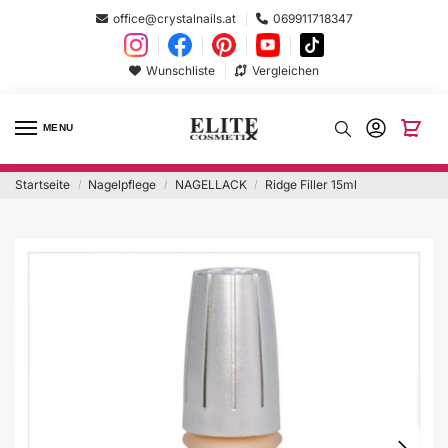
office@crystalnails.at
069911718347
Wunschliste
Vergleichen
MENU
Startseite
Nagelpflege
NAGELLACK
Ridge Filler 15ml
/
/
/