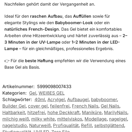
Nachfeilen gehört damit der Vergangenheit an.
Ideal für den
raschen Aufbau
, das
Auffüllen
sowie für
elegante Stylings wie den
Babyboomer-Look
oder ein
natürliches French-Design
. Das Gel bietet ein komfortables
Arbeiten ohne Hitzeentwicklung und härtet zuverlässig aus –
2–
3 Minuten in der UV-Lampe
oder
1–2 Minuten in der LED-
Lampe
– für ein gleichmäßiges, professionelles Ergebnis.
👉 Für die
beste Haftung
empfehlen wir die Verwendung eines
Base Gel als Basis.
Artikelnummer:
5999098007433
Kategorien:
Gel
,
WEIßES GEL
Schlagwörter:
40ml
,
Acrylgel
,
Aufbaugel
,
babyboomer
,
Builder Gel
,
cover gel
,
feilenfrei
,
French Nails
,
Gel Nails
,
Haltbarkeit
,
hitzefrei
,
hohe Deckkraft
,
Maniküre
,
MarilyNails
,
milchig weiß
,
milky white
,
mittelviskos
,
Modellage
,
nagelgel
,
nagelstudio
,
Naturweiß
,
Profiqualität
,
Refill
,
selbstglättend
,
Studioqualität
,
UV/LED
,
Zero File