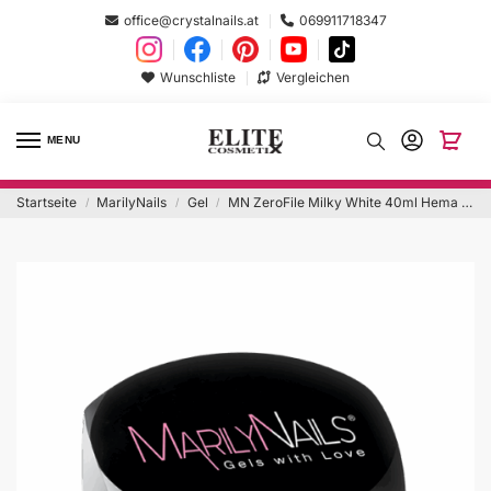
office@crystalnails.at
069911718347
Wunschliste
Vergleichen
MENU
Startseite
MarilyNails
Gel
MN ZeroFile Milky White 40ml Hema Free
/
/
/