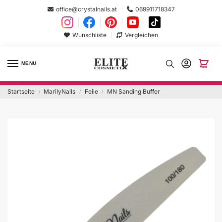
office@crystalnails.at
069911718347
Wunschliste
Vergleichen
MENU
Startseite
MarilyNails
Feile
MN Sanding Buffer
/
/
/