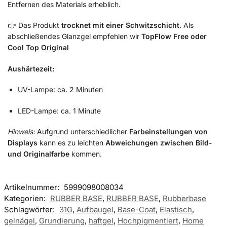
Entfernen des Materials erheblich.
👉 Das Produkt
trocknet mit einer Schwitzschicht
. Als
abschließendes Glanzgel empfehlen wir
TopFlow Free oder
Cool Top Original
Aushärtezeit:
UV-Lampe: ca. 2 Minuten
LED-Lampe: ca. 1 Minute
Hinweis:
Aufgrund unterschiedlicher
Farbeinstellungen von
Displays
kann es zu leichten
Abweichungen zwischen Bild-
und Originalfarbe
kommen.
Artikelnummer:
5999098008034
Kategorien:
RUBBER BASE
,
RUBBER BASE
,
Rubberbase
Schlagwörter:
31G
,
Aufbaugel
,
Base-Coat
,
Elastisch
,
gelnägel
,
Grundierung
,
haftgel
,
Hochpigmentiert
,
Home