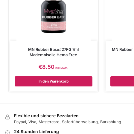
MN Rubber Base#27FG 7ml
MN Rubber 
Mademoiselle Hema Free
€
8.50
inkl Mwst.
In den Warenkorb
Flexible und sichere Bezalarten
Paypal, Visa, Mastercard, Sofortüberweisung, Barzahlung
24 Stunden Lieferung