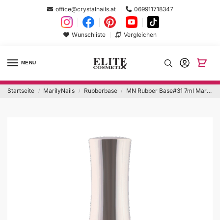
office@crystalnails.at
069911718347
Wunschliste
Vergleichen
MENU
Startseite
MarilyNails
Rubberbase
MN Rubber Base#31 7ml Marry Me Hema Free
/
/
/