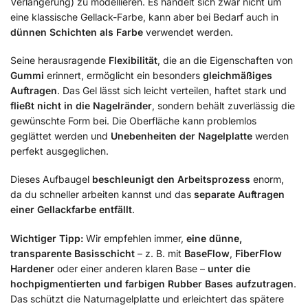
Verlängerung) zu modellieren. Es handelt sich zwar nicht um
eine klassische Gellack-Farbe, kann aber bei Bedarf auch in
dünnen Schichten als Farbe
verwendet werden.
Seine herausragende
Flexibilität
, die an die Eigenschaften von
Gummi
erinnert, ermöglicht ein besonders
gleichmäßiges
Auftragen
. Das Gel lässt sich leicht verteilen, haftet stark und
fließt nicht in die Nagelränder
, sondern behält zuverlässig die
gewünschte Form bei. Die Oberfläche kann problemlos
geglättet werden und
Unebenheiten der Nagelplatte
werden
perfekt ausgeglichen.
Dieses Aufbaugel
beschleunigt den Arbeitsprozess
enorm,
da du schneller arbeiten kannst und das
separate Auftragen
einer Gellackfarbe entfällt
.
Wichtiger Tipp:
Wir empfehlen immer,
eine dünne,
transparente Basisschicht
– z. B. mit
BaseFlow
,
FiberFlow
Hardener
oder einer anderen klaren Base –
unter die
hochpigmentierten und farbigen Rubber Bases aufzutragen
.
Das schützt die Naturnagelplatte und erleichtert das spätere