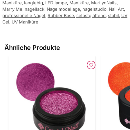
Maniküre
,
langlebig
,
LED lampe
,
Maniküre
,
MarilynNails
,
Marry Me
,
nagellack
,
Nagelmodellage
,
nagelstudio
,
Nail Art
,
professionelle Nägel
,
Rubber Base
,
selbstglättend
,
stabil
,
UV
Gel
,
UV Maniküre
Ähnliche Produkte