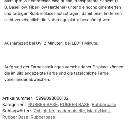
MN-Tipp: Wir empfehlen eine dünne, transparente Schicht (z.
B. BaseFlow, FiberFlow Hardener) unter die hochpigmentierten
und farbigen Rubber Bases aufzutragen, damit beim Entfernen
nicht versehentlich die Naturnagelplatte beschädigt wird.
Aushärtezeit bei UV: 2 Minuten, bei LED: 1 Minute.
Aufgrund der Farbeinstellungen verschiedener Displays können
die im Bild angezeigte Farbe und die tatsächliche Farbe
voneinander abweichen.
Artikelnummer:
5999098008102
Kategorien:
RUBBER BASE
,
RUBBER BASE
,
Rubberbase
Schlagwörter:
7ml
,
glitter
,
mademoiselle
,
MarilyNails
,
Rubber Base
,
Rubberbase