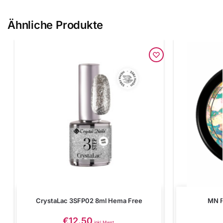
Ähnliche Produkte
CrystaLac 3SFP02 8ml Hema Free
MN F
€
12.50
inkl Mwst.