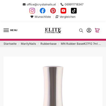
office@crystalnails.at
069911718347
Wunschliste
Vergleichen
MENU
Startseite
MarilyNails
Rubberbase
MN Rubber Base#27FG 7ml Mademoiselle Hema Free
/
/
/