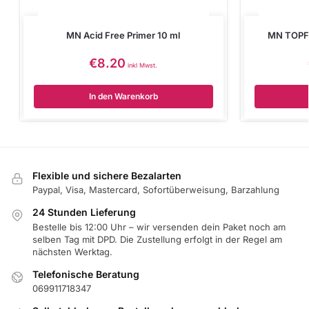
MN Acid Free Primer 10 ml
MN TOPF
€
8.20
inkl Mwst.
In den Warenkorb
Flexible und sichere Bezalarten
Paypal, Visa, Mastercard, Sofortüberweisung, Barzahlung
24 Stunden Lieferung
Bestelle bis 12:00 Uhr – wir versenden dein Paket noch am
selben Tag mit DPD. Die Zustellung erfolgt in der Regel am
nächsten Werktag.
Telefonische Beratung
069911718347