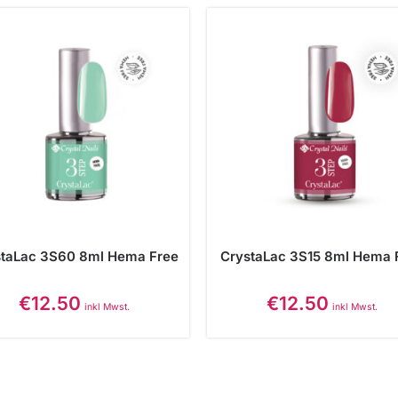
staLac 3S60 8ml Hema Free
CrystaLac 3S15 8ml Hema 
€
12.50
€
12.50
inkl Mwst.
inkl Mwst.