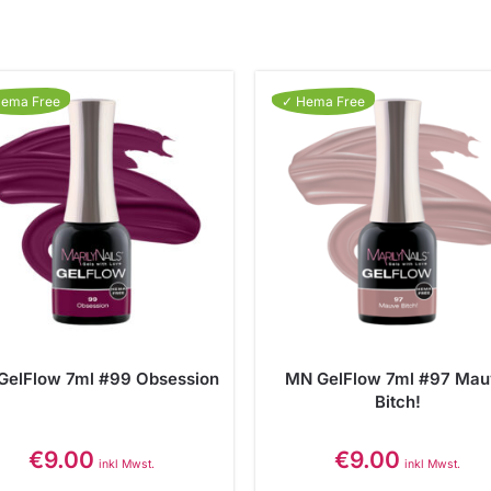
ema Free
✓ Hema Free
GelFlow 7ml #99 Obsession
MN GelFlow 7ml #97 Ma
Bitch!
€
9.00
€
9.00
inkl Mwst.
inkl Mwst.