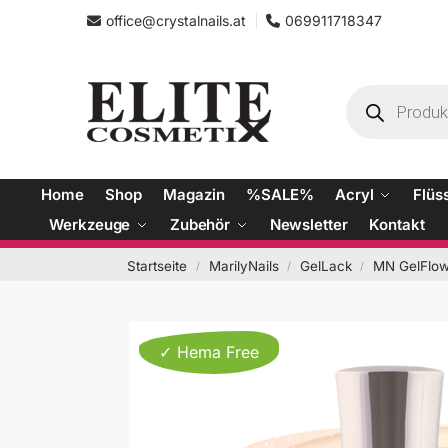
office@crystalnails.at
069911718347
Home
Shop
Magazin
%SALE%
Acryl
Flüs
Werkzeuge
Zubehör
Newsletter
Kontakt
Startseite
MarilyNails
GelLack
MN GelFlow
/
/
/
✓ Hema Free