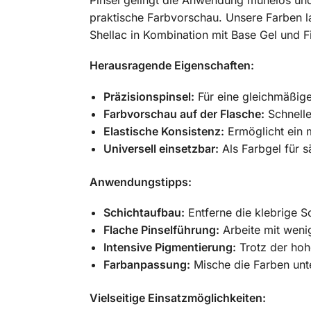
Pinsel gelingt die Anwendung mühelos und 
praktische Farbvorschau. Unsere Farben la
Shellac in Kombination mit Base Gel und Fin
Herausragende Eigenschaften:
Präzisionspinsel:
Für eine gleichmäßige
Farbvorschau auf der Flasche:
Schnelle
Elastische Konsistenz:
Ermöglicht ein m
Universell einsetzbar:
Als Farbgel für 
Anwendungstipps:
Schichtaufbau:
Entferne die klebrige S
Flache Pinselführung:
Arbeite mit wenig
Intensive Pigmentierung:
Trotz der hoh
Farbanpassung:
Mische die Farben unte
Vielseitige Einsatzmöglichkeiten: