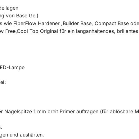
dellagen
ng von Base Gel)
s wie FiberFlow Hardener ,Builder Base, Compact Base od
 Free,Cool Top Original für ein langanhaltendes, brillantes
r LED-Lampe
el:
 Nagelspitze 1 mm breit Primer auftragen (für ablösbare 
.
agen und aushärten.