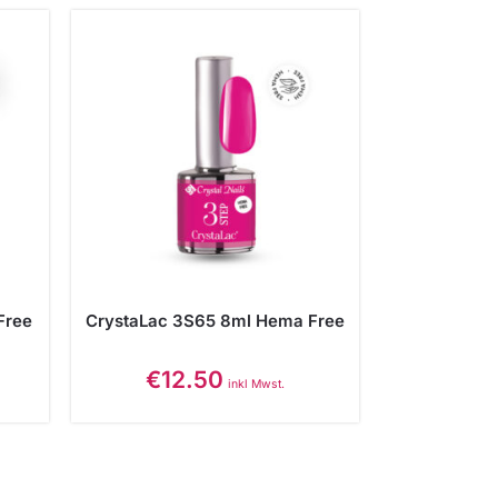
Free
CrystaLac 3S65 8ml Hema Free
€
12.50
inkl Mwst.