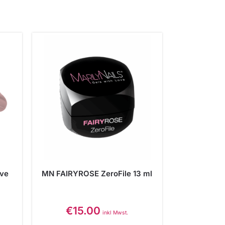
uve
MN FAIRYROSE ZeroFile 13 ml
€
15.00
inkl Mwst.