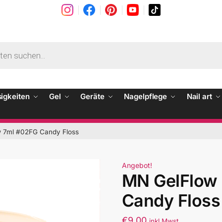
sigkeiten
Gel
Geräte
Nagelpflege
Nail art
 7ml #02FG Candy Floss
Angebot!
MN GelFlow
Candy Floss
€
9.00
inkl Mwst.