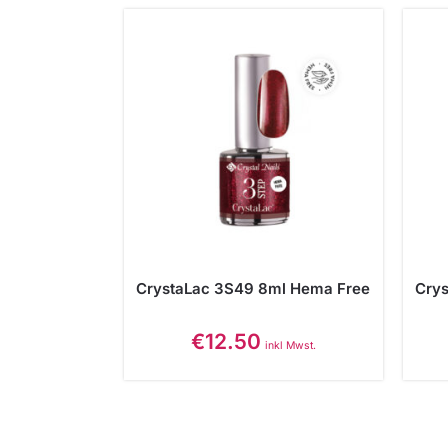
CrystaLac 3S49 8ml Hema Free
Cry
€
12.50
inkl Mwst.