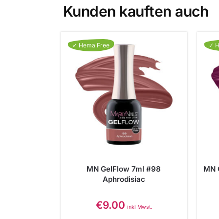
Kunden kauften auch
✓ Hema Free
✓ H
MN GelFlow 7ml #98
MN 
Aphrodisiac
€
9.00
inkl Mwst.