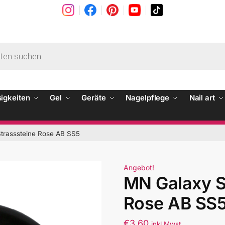
sigkeiten
Gel
Geräte
Nagelpflege
Nail art
trasssteine Rose AB SS5
Angebot!
MN Galaxy S
Rose AB SS
€
3.60
inkl Mwst.