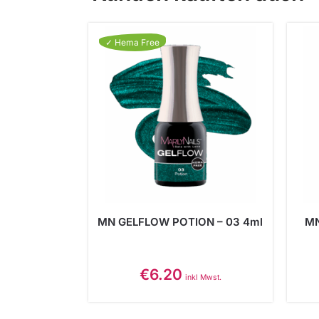
✓ Hema Free
MN GELFLOW POTION – 03 4ml
MN
€
6.20
inkl Mwst.