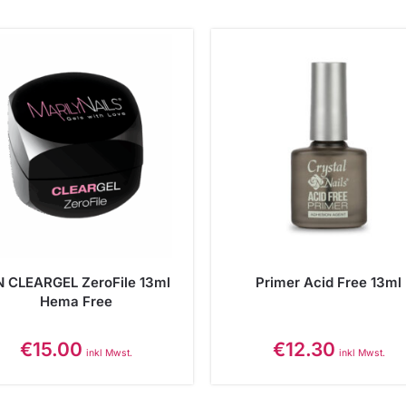
 CLEARGEL ZeroFile 13ml
Primer Acid Free 13ml
Hema Free
€
15.00
€
12.30
inkl Mwst.
inkl Mwst.