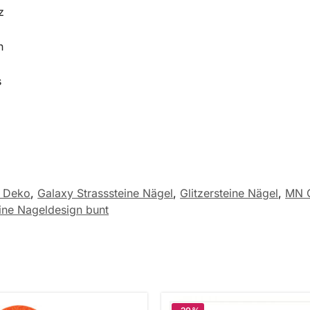
z
n
s
t Deko
,
Galaxy Strasssteine Nägel
,
Glitzersteine Nägel
,
MN G
eine Nageldesign bunt