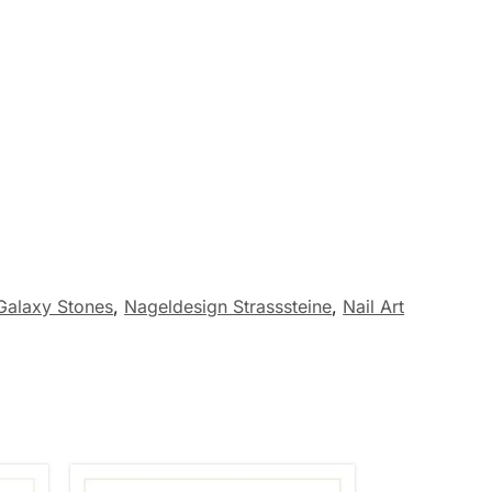
alaxy Stones
,
Nageldesign Strasssteine
,
Nail Art