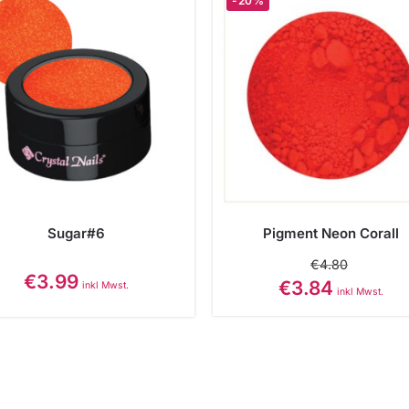
-20%
Sugar#6
Pigment Neon Corall
€
4.80
€
3.99
€
3.84
inkl Mwst.
inkl Mwst.