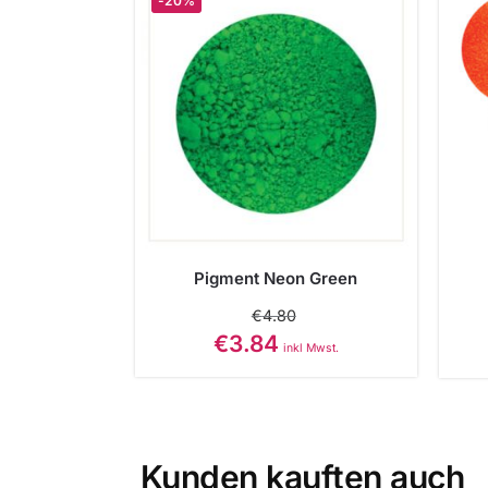
-20%
Pigment Neon Green
€
4.80
€
3.84
inkl Mwst.
Kunden kauften auch