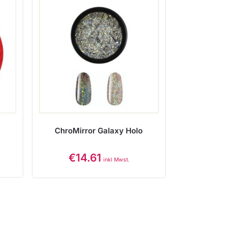
ChroMirror Galaxy Holo
€
14.61
inkl Mwst.