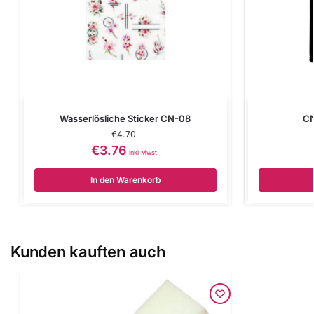
Wasserlösliche Sticker CN-08
CN
€
4.70
€
3.76
inkl Mwst.
In den Warenkorb
Kunden kauften auch