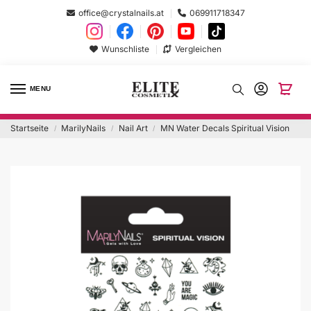
office@crystalnails.at
069911718347
Wunschliste
Vergleichen
MENU
Startseite
MarilyNails
Nail Art
MN Water Decals Spiritual Vision
/
/
/