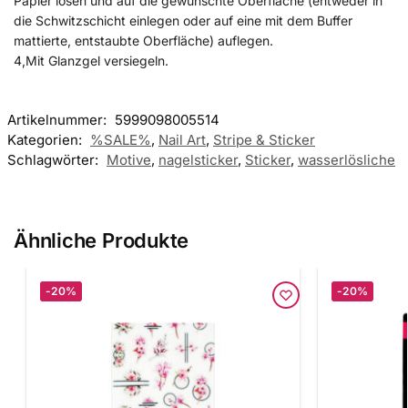
Papier lösen und auf die gewünschte Oberfläche (entweder in
die Schwitzschicht einlegen oder auf eine mit dem Buffer
mattierte, entstaubte Oberfläche) auflegen.
4,Mit Glanzgel versiegeln.
Artikelnummer:
5999098005514
Kategorien:
%SALE%
,
Nail Art
,
Stripe & Sticker
Schlagwörter:
Motive
,
nagelsticker
,
Sticker
,
wasserlösliche
Ähnliche Produkte
-20%
-20%