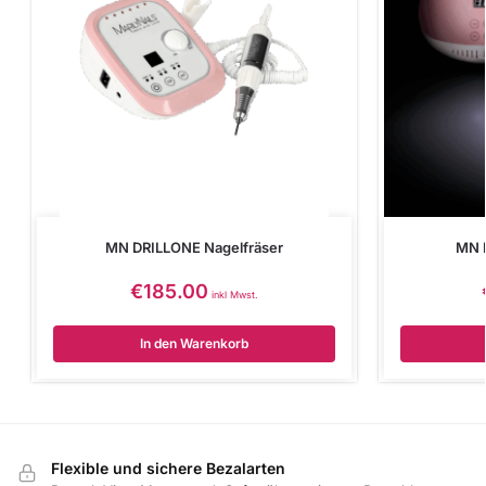
MN DRILLONE Nagelfräser
MN 
€
185.00
inkl Mwst.
In den Warenkorb
Flexible und sichere Bezalarten