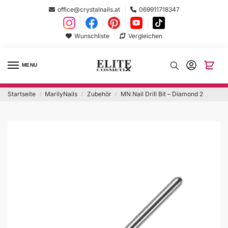
office@crystalnails.at
069911718347
Wunschliste
Vergleichen
MENU
Startseite
MarilyNails
Zubehör
MN Nail Drill Bit – Diamond 2
/
/
/