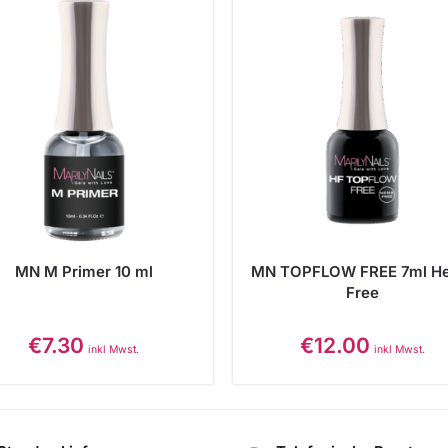
MN M Primer 10 ml
MN TOPFLOW FREE 7ml H
Free
€
7.30
€
12.00
inkl Mwst.
inkl Mwst.