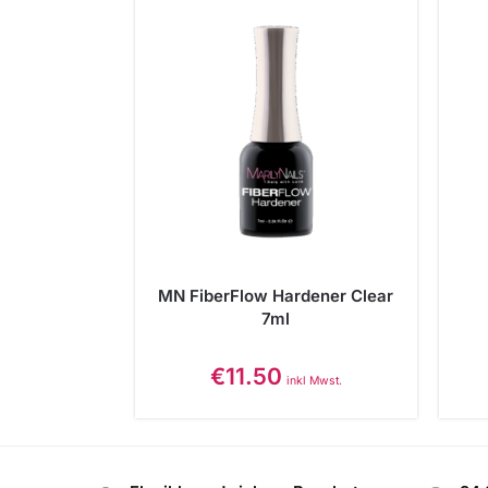
MN FiberFlow Hardener Clear
7ml
€
11.50
inkl Mwst.