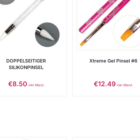
DOPPELSEITIGER
Xtreme Gel Pinsel #6
SILIKONPINSEL
€
8.50
€
12.49
inkl Mwst.
inkl Mwst.