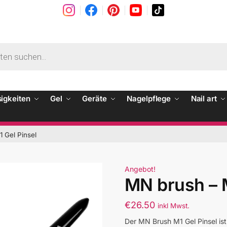
sigkeiten
Gel
Geräte
Nagelpflege
Nail art
 Gel Pinsel
Angebot!
MN brush – M
€
26.50
inkl Mwst.
Der MN Brush M1 Gel Pinsel ist 