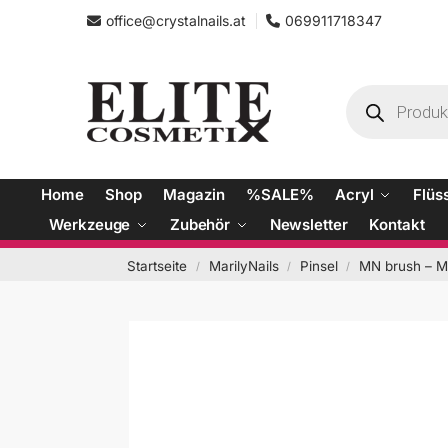
office@crystalnails.at
069911718347
Home
Shop
Magazin
%SALE%
Acryl
Flüs
Werkzeuge
Zubehör
Newsletter
Kontakt
Startseite
MarilyNails
Pinsel
MN brush – M1
/
/
/