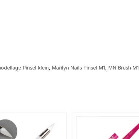
odellage Pinsel klein
,
Marilyn Nails Pinsel M1
,
MN Brush M