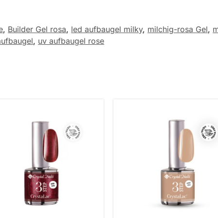
e
,
Builder Gel rosa
,
led aufbaugel milky
,
milchig-rosa Gel
,
m
aufbaugel
,
uv aufbaugel rose