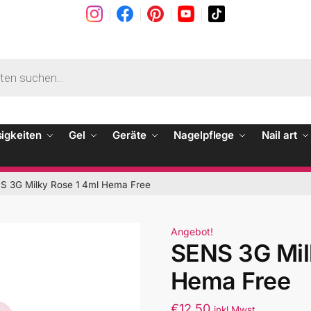
sigkeiten
Gel
Geräte
Nagelpflege
Nail art
S 3G Milky Rose 1 4ml Hema Free
Angebot!
SENS 3G Mil
Hema Free
€
12.50
inkl Mwst.