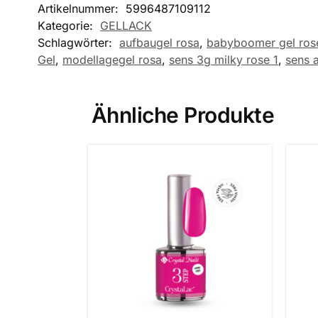
Artikelnummer:
5996487109112
Kategorie:
GELLACK
Schlagwörter:
aufbaugel rosa
,
babyboomer gel ros
Gel
,
modellagegel rosa
,
sens 3g milky rose 1
,
sens 
Ähnliche Produkte