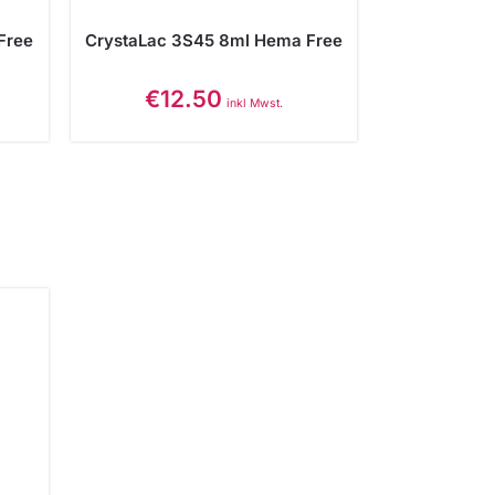
Free
CrystaLac 3S45 8ml Hema Free
€
12.50
inkl Mwst.