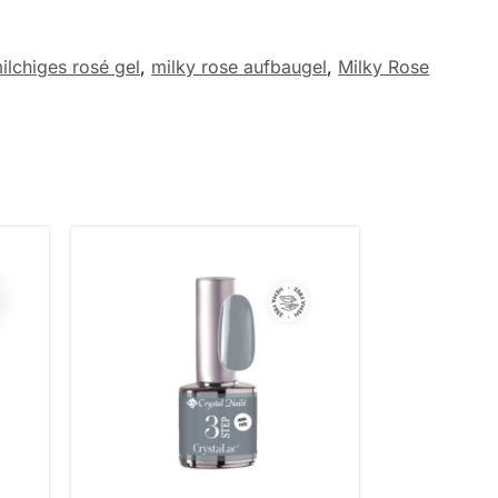
ilchiges rosé gel
,
milky rose aufbaugel
,
Milky Rose