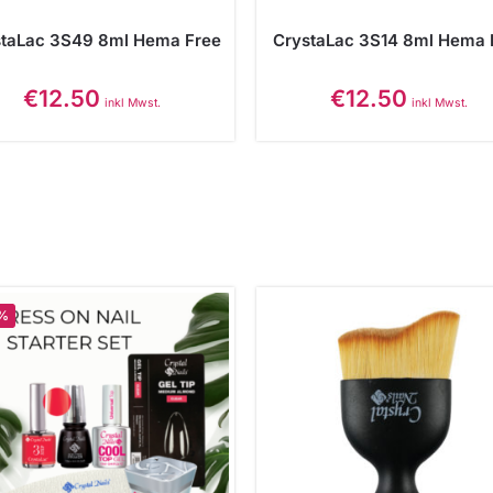
staLac 3S49 8ml Hema Free
CrystaLac 3S14 8ml Hema 
€
12.50
€
12.50
inkl Mwst.
inkl Mwst.
3%