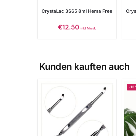
CrystaLac 3S65 8ml Hema Free
Cry
€
12.50
inkl Mwst.
Kunden kauften auch
-1