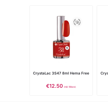
CrystaLac 3S47 8ml Hema Free
Cry
€
12.50
inkl Mwst.