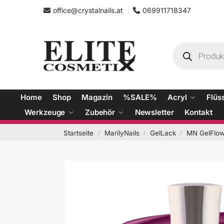
office@crystalnails.at
069911718347
Home
Shop
Magazin
%SALE%
Acryl
Flüs
Werkzeuge
Zubehör
Newsletter
Kontakt
Startseite
MarilyNails
GelLack
MN GelFlow
/
/
/