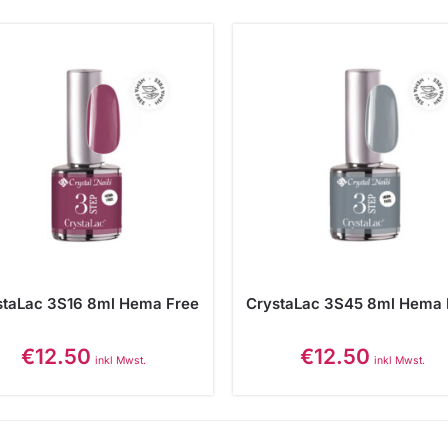
staLac 3S16 8ml Hema Free
CrystaLac 3S45 8ml Hema 
€
12.50
€
12.50
inkl Mwst.
inkl Mwst.