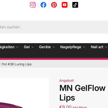
sigkeiten
Gel
Geräte
Nagelpflege
Nail art
 7ml #38 Luring Lips
Angebot!
MN GelFlow 
Lips
€
9.00
inkl Mwst.