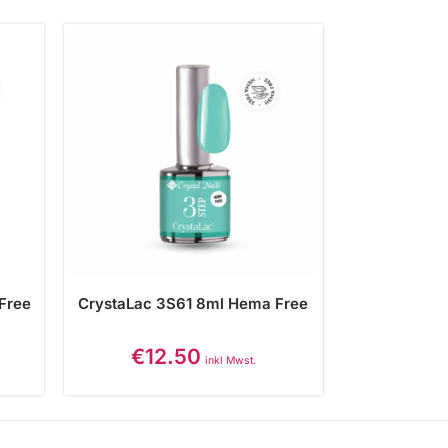
Free
CrystaLac 3S61 8ml Hema Free
€
12.50
inkl Mwst.