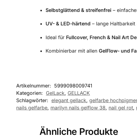
Selbstglättend & streifenfrei
– einfache
UV- & LED-härtend
– lange Haltbarkeit
Ideal für
Fullcover, French & Nail Art D
Kombinierbar mit allen
GelFlow- und F
Artikelnummer:
5999098009741
Kategorien:
GelLack
,
GELLACK
Schlagwörter:
elegant gellack
,
gelfarbe hochpigmen
nails gelfarbe
,
marilyn nails gelflow 38
,
nail gel rot
,
Ähnliche Produkte