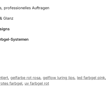
s, professionelles Auftragen
 & Glanz
esigns
arbgel-Systemen
tiert
,
gelfarbe rot rosa
,
gelflow luring lips
,
led farbgel pink
rotes farbgel
,
uv farbgel rot