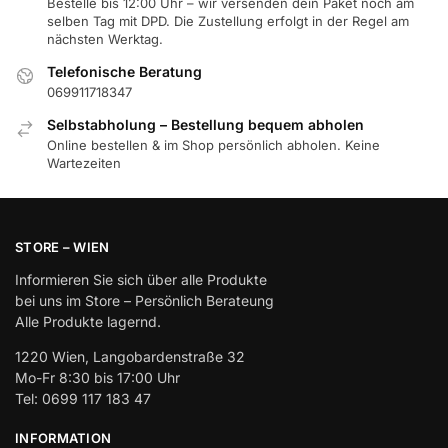
Bestelle bis 12:00 Uhr – wir versenden dein Paket noch am
selben Tag mit DPD. Die Zustellung erfolgt in der Regel am
nächsten Werktag.
Telefonische Beratung
069911718347
Selbstabholung – Bestellung bequem abholen
Online bestellen & im Shop persönlich abholen. Keine
Wartezeiten
STORE – WIEN
Informieren Sie sich über alle Produkte
bei uns im Store – Persönlich Berateung
Alle Produkte lagernd.
1220 Wien, Langobardenstraße 32
Mo-Fr 8:30 bis 17:00 Uhr
Tel: 0699 117 183 47
INFORMATION