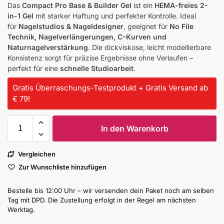
Das
Compact Pro Base & Builder Gel
ist ein
HEMA-freies 2-
in-1 Gel
mit starker Haftung und perfekter Kontrolle. Ideal
für
Nagelstudios & Nageldesigner
, geeignet für
No File
Technik, Nagelverlängerungen, C-Kurven und
Naturnagelverstärkung
. Die dickviskose, leicht modellierbare
Konsistenz sorgt für präzise Ergebnisse ohne Verlaufen –
perfekt für eine
schnelle Studioarbeit
.
Gratis Überraschungs-Testprodukt + Gratis Versand ab
€ 79!
In den Warenkorb
Vergleichen
Zur Wunschliste hinzufügen
Bestelle bis 12:00 Uhr – wir versenden dein Paket noch am selben
Tag mit DPD. Die Zustellung erfolgt in der Regel am nächsten
Werktag.