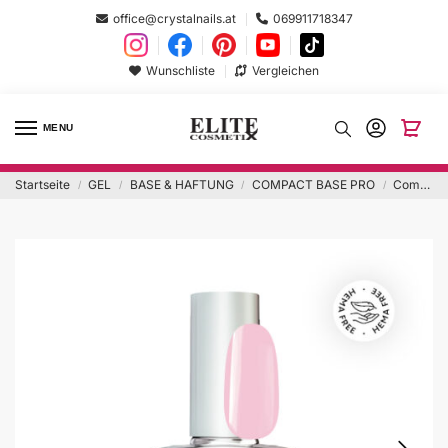
office@crystalnails.at
069911718347
Wunschliste
Vergleichen
MENU
Startseite
GEL
BASE & HAFTUNG
COMPACT BASE PRO
Compact Pro Base 13ml Baby Pink Hema Free
/
/
/
/