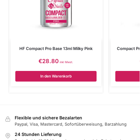
HF Compact Pro Base 13ml Milky Pink
Compact Pr
€
28.80
inkl Mwst.
In den Warenkorb
Flexible und sichere Bezalarten
Paypal, Visa, Mastercard, Sofortüberweisung, Barzahlung
24 Stunden Lieferung