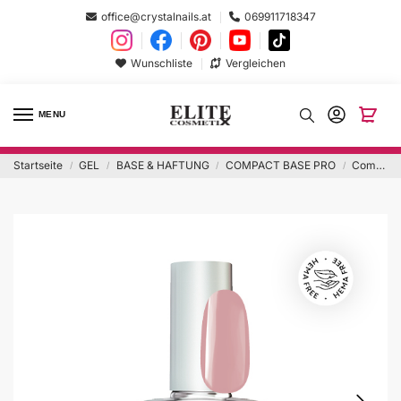
office@crystalnails.at
069911718347
Wunschliste
Vergleichen
MENU
Startseite
GEL
BASE & HAFTUNG
COMPACT BASE PRO
Compact Pro Base 13ml Cover Pink Hema Free
/
/
/
/