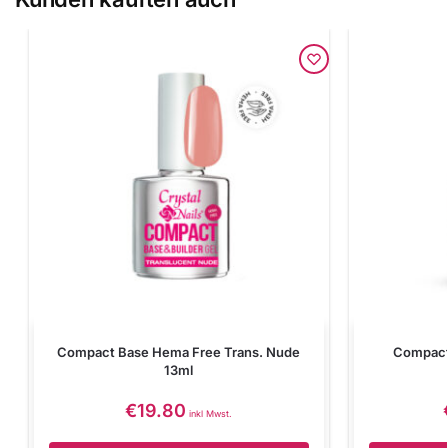
Compact Base Hema Free Trans. Nude
Compact 
13ml
€
19.80
inkl Mwst.