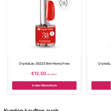
CrystaLac 3S223 8ml Hema Free
CrystaL
€
12.50
inkl Mwst.
In den Warenkorb
Kunden kauften auch