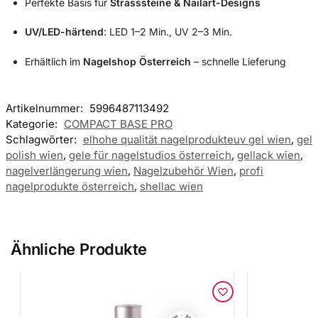
Perfekte Basis für
Strasssteine & Nailart-Designs
UV/LED-härtend
: LED 1–2 Min., UV 2–3 Min.
Erhältlich im
Nagelshop Österreich
– schnelle Lieferung
Artikelnummer:
5996487113492
Kategorie:
COMPACT BASE PRO
Schlagwörter:
elhohe qualität nagelprodukteuv gel wien
,
gel
polish wien
,
gele für nagelstudios österreich
,
gellack wien
,
nagelverlängerung wien
,
Nagelzubehör Wien
,
profi
nagelprodukte österreich
,
shellac wien
Ähnliche Produkte