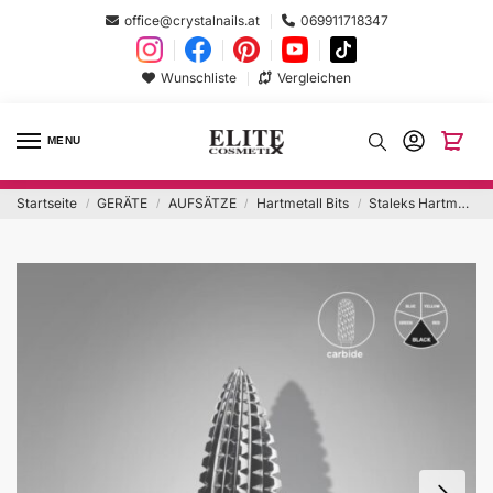
office@crystalnails.at
069911718347
Wunschliste
Vergleichen
MENU
Startseite
GERÄTE
AUFSÄTZE
Hartmetall Bits
Staleks Hartmetall-Nagelfräser schwarz EXPERT Head Diameter 6 mm / 14 mm
/
/
/
/