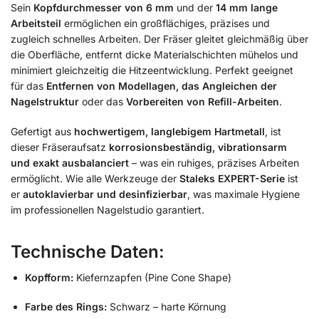
Sein
Kopfdurchmesser von 6 mm
und der
14 mm lange
Arbeitsteil
ermöglichen ein großflächiges, präzises und
zugleich schnelles Arbeiten. Der Fräser gleitet gleichmäßig über
die Oberfläche, entfernt dicke Materialschichten mühelos und
minimiert gleichzeitig die Hitzeentwicklung. Perfekt geeignet
für das
Entfernen von Modellagen, das Angleichen der
Nagelstruktur
oder das
Vorbereiten von Refill-Arbeiten
.
Gefertigt aus
hochwertigem, langlebigem Hartmetall
, ist
dieser Fräseraufsatz
korrosionsbeständig, vibrationsarm
und exakt ausbalanciert
– was ein ruhiges, präzises Arbeiten
ermöglicht. Wie alle Werkzeuge der
Staleks EXPERT-Serie
ist
er
autoklavierbar und desinfizierbar
, was maximale Hygiene
im professionellen Nagelstudio garantiert.
Technische Daten:
Kopfform:
Kiefernzapfen (Pine Cone Shape)
Farbe des Rings:
Schwarz – harte Körnung