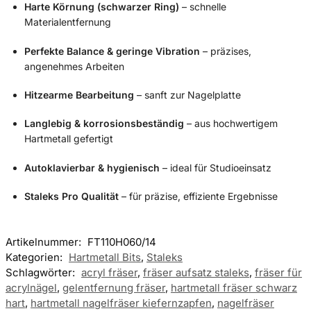
Harte Körnung (schwarzer Ring)
– schnelle
Materialentfernung
Perfekte Balance & geringe Vibration
– präzises,
angenehmes Arbeiten
Hitzearme Bearbeitung
– sanft zur Nagelplatte
Langlebig & korrosionsbeständig
– aus hochwertigem
Hartmetall gefertigt
Autoklavierbar & hygienisch
– ideal für Studioeinsatz
Staleks Pro Qualität
– für präzise, effiziente Ergebnisse
Artikelnummer:
FT110H060/14
Kategorien:
Hartmetall Bits
,
Staleks
Schlagwörter:
acryl fräser
,
fräser aufsatz staleks
,
fräser für
acrylnägel
,
gelentfernung fräser
,
hartmetall fräser schwarz
hart
,
hartmetall nagelfräser kiefernzapfen
,
nagelfräser