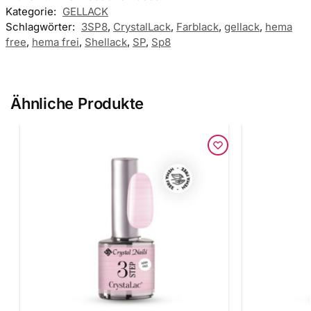
Kategorie:
GELLACK
Schlagwörter:
3SP8
,
CrystalLack
,
Farblack
,
gellack
,
hema
free
,
hema frei
,
Shellack
,
SP
,
Sp8
Ähnliche Produkte