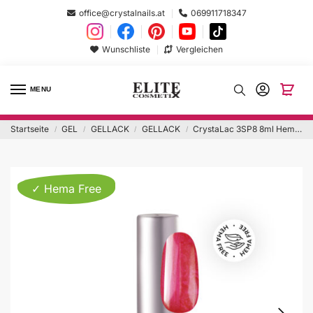
office@crystalnails.at
069911718347
Wunschliste
Vergleichen
MENU
Startseite
GEL
GELLACK
GELLACK
CrystaLac 3SP8 8ml Hema Free
/
/
/
/
✓ Hema Free