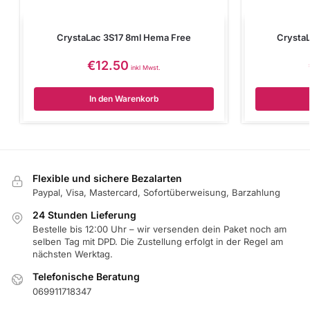
CrystaLac 3S17 8ml Hema Free
Crysta
€
12.50
inkl Mwst.
In den Warenkorb
Flexible und sichere Bezalarten
Paypal, Visa, Mastercard, Sofortüberweisung, Barzahlung
24 Stunden Lieferung
Bestelle bis 12:00 Uhr – wir versenden dein Paket noch am
selben Tag mit DPD. Die Zustellung erfolgt in der Regel am
nächsten Werktag.
Telefonische Beratung
069911718347