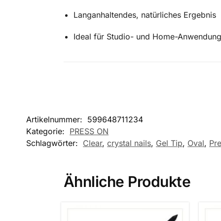
Langanhaltendes, natürliches Ergebnis
Ideal für Studio- und Home-Anwendun
Artikelnummer:
599648711234
Kategorie:
PRESS ON
Schlagwörter:
Clear
,
crystal nails
,
Gel Tip
,
Oval
,
Pr
Ähnliche Produkte