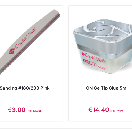
Sanding #180/200 Pink
CN GelTip Glue 5ml
€
3.00
€
14.40
inkl Mwst.
inkl Mwst.