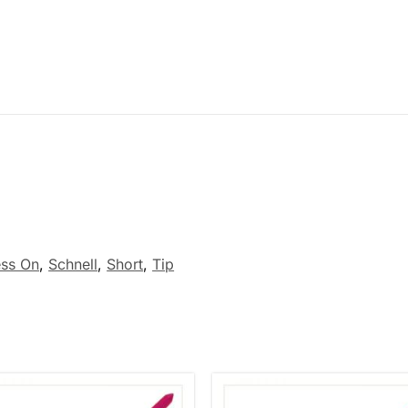
g
ess On
,
Schnell
,
Short
,
Tip