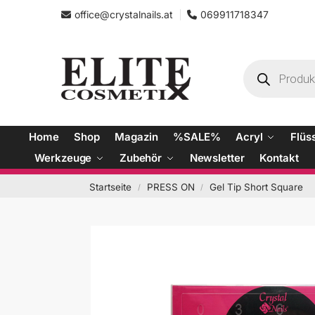
office@crystalnails.at
069911718347
Home
Shop
Magazin
%SALE%
Acryl
Flüs
Werkzeuge
Zubehör
Newsletter
Kontakt
Startseite
PRESS ON
Gel Tip Short Square
/
/