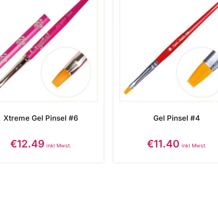
Xtreme Gel Pinsel #6
Gel Pinsel #4
€
12.49
€
11.40
inkl Mwst.
inkl Mwst.