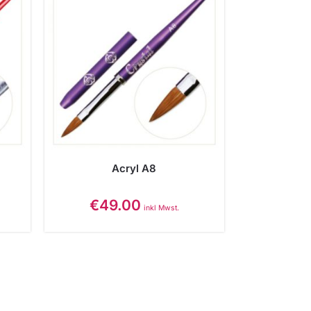
Acryl A8
€
49.00
inkl Mwst.