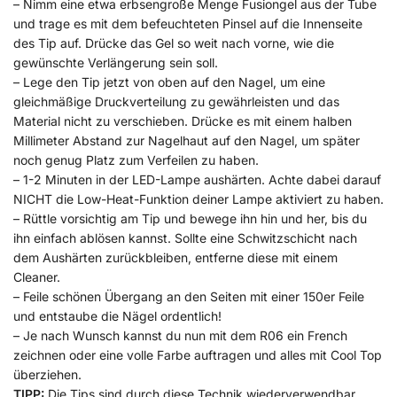
– Nimm eine etwa erbsengroße Menge Fusiongel aus der Tube
und trage es mit dem befeuchteten Pinsel auf die Innenseite
des Tip auf. Drücke das Gel so weit nach vorne, wie die
gewünschte Verlängerung sein soll.
– Lege den Tip jetzt von oben auf den Nagel, um eine
gleichmäßige Druckverteilung zu gewährleisten und das
Material nicht zu verschieben. Drücke es mit einem halben
Millimeter Abstand zur Nagelhaut auf den Nagel, um später
noch genug Platz zum Verfeilen zu haben.
– 1-2 Minuten in der LED-Lampe aushärten. Achte dabei darauf
NICHT die Low-Heat-Funktion deiner Lampe aktiviert zu haben.
– Rüttle vorsichtig am Tip und bewege ihn hin und her, bis du
ihn einfach ablösen kannst. Sollte eine Schwitzschicht nach
dem Aushärten zurückbleiben, entferne diese mit einem
Cleaner.
– Feile schönen Übergang an den Seiten mit einer 150er Feile
und entstaube die Nägel ordentlich!
– Je nach Wunsch kannst du nun mit dem R06 ein French
zeichnen oder eine volle Farbe auftragen und alles mit Cool Top
überziehen.
TIPP:
Die Tips sind durch diese Technik wiederverwendbar.