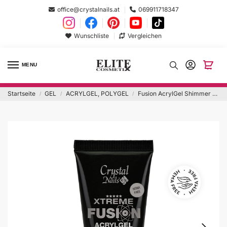
office@crystalnails.at
069911718347
Wunschliste
Vergleichen
MENU
Startseite
GEL
ACRYLGEL, POLYGEL
Fusion AcrylGel Shimmer Latte 30g
/
/
/