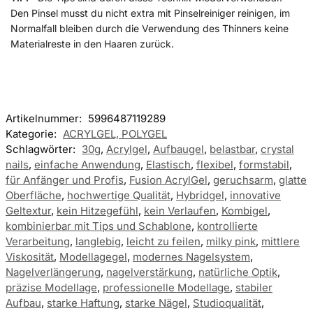
Den Pinsel musst du nicht extra mit Pinselreiniger reinigen, im
Normalfall bleiben durch die Verwendung des Thinners keine
Materialreste in den Haaren zurück.
Artikelnummer:
5996487119289
Kategorie:
ACRYLGEL, POLYGEL
Schlagwörter:
30g
,
Acrylgel
,
Aufbaugel
,
belastbar
,
crystal
nails
,
einfache Anwendung
,
Elastisch
,
flexibel
,
formstabil
,
für Anfänger und Profis
,
Fusion AcrylGel
,
geruchsarm
,
glatte
Oberfläche
,
hochwertige Qualität
,
Hybridgel
,
innovative
Geltextur
,
kein Hitzegefühl
,
kein Verlaufen
,
Kombigel
,
kombinierbar mit Tips und Schablone
,
kontrollierte
Verarbeitung
,
langlebig
,
leicht zu feilen
,
milky pink
,
mittlere
Viskosität
,
Modellagegel
,
modernes Nagelsystem
,
Nagelverlängerung
,
nagelverstärkung
,
natürliche Optik
,
präzise Modellage
,
professionelle Modellage
,
stabiler
Aufbau
,
starke Haftung
,
starke Nägel
,
Studioqualität
,