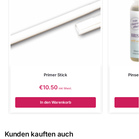
Primer Stick
Pinse
€
10.50
inkl Mwst.
In den Warenkorb
Kunden kauften auch