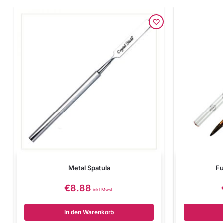
Metal Spatula
Fu
€
8.88
inkl Mwst.
In den Warenkorb