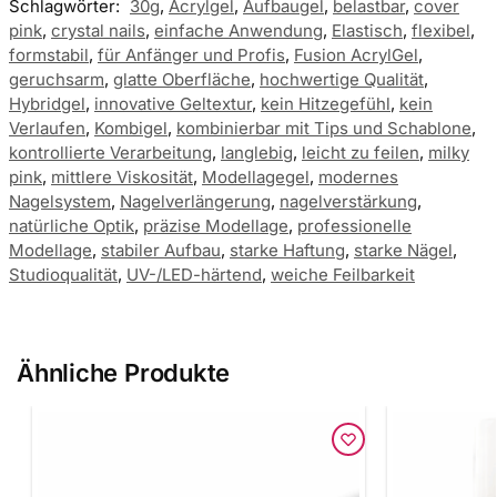
Schlagwörter:
30g
,
Acrylgel
,
Aufbaugel
,
belastbar
,
cover
pink
,
crystal nails
,
einfache Anwendung
,
Elastisch
,
flexibel
,
formstabil
,
für Anfänger und Profis
,
Fusion AcrylGel
,
geruchsarm
,
glatte Oberfläche
,
hochwertige Qualität
,
Hybridgel
,
innovative Geltextur
,
kein Hitzegefühl
,
kein
Verlaufen
,
Kombigel
,
kombinierbar mit Tips und Schablone
,
kontrollierte Verarbeitung
,
langlebig
,
leicht zu feilen
,
milky
pink
,
mittlere Viskosität
,
Modellagegel
,
modernes
Nagelsystem
,
Nagelverlängerung
,
nagelverstärkung
,
natürliche Optik
,
präzise Modellage
,
professionelle
Modellage
,
stabiler Aufbau
,
starke Haftung
,
starke Nägel
,
Studioqualität
,
UV-/LED-härtend
,
weiche Feilbarkeit
Ähnliche Produkte