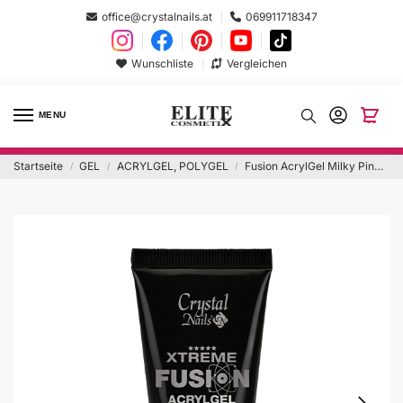
office@crystalnails.at
069911718347
Wunschliste
Vergleichen
MENU
Startseite
GEL
ACRYLGEL, POLYGEL
Fusion AcrylGel Milky Pink 30g
/
/
/