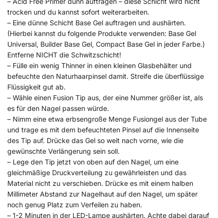
– Acid Free Primer dünn auftragen – diese Schicht wird nicht
trocken und du kannst sofort weiterarbeiten.
– Eine dünne Schicht Base Gel auftragen und aushärten.
(Hierbei kannst du folgende Produkte verwenden: Base Gel
Universal, Builder Base Gel, Compact Base Gel in jeder Farbe.)
Entferne NICHT die Schwitzschicht!
– Fülle ein wenig Thinner in einen kleinen Glasbehälter und
befeuchte den Naturhaarpinsel damit. Streife die überflüssige
Flüssigkeit gut ab.
– Wähle einen Fusion Tip aus, der eine Nummer größer ist, als
es für den Nagel passen würde.
– Nimm eine etwa erbsengroße Menge Fusiongel aus der Tube
und trage es mit dem befeuchteten Pinsel auf die Innenseite
des Tip auf. Drücke das Gel so weit nach vorne, wie die
gewünschte Verlängerung sein soll.
– Lege den Tip jetzt von oben auf den Nagel, um eine
gleichmäßige Druckverteilung zu gewährleisten und das
Material nicht zu verschieben. Drücke es mit einem halben
Millimeter Abstand zur Nagelhaut auf den Nagel, um später
noch genug Platz zum Verfeilen zu haben.
– 1-2 Minuten in der LED-Lampe aushärten. Achte dabei darauf