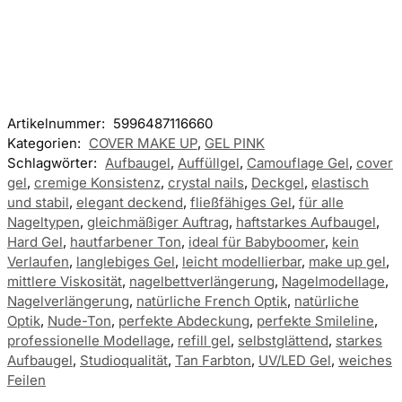
Artikelnummer:
5996487116660
Kategorien:
COVER MAKE UP
,
GEL PINK
Schlagwörter:
Aufbaugel
,
Auffüllgel
,
Camouflage Gel
,
cover
gel
,
cremige Konsistenz
,
crystal nails
,
Deckgel
,
elastisch
und stabil
,
elegant deckend
,
fließfähiges Gel
,
für alle
Nageltypen
,
gleichmäßiger Auftrag
,
haftstarkes Aufbaugel
,
Hard Gel
,
hautfarbener Ton
,
ideal für Babyboomer
,
kein
Verlaufen
,
langlebiges Gel
,
leicht modellierbar
,
make up gel
,
mittlere Viskosität
,
nagelbettverlängerung
,
Nagelmodellage
,
Nagelverlängerung
,
natürliche French Optik
,
natürliche
Optik
,
Nude-Ton
,
perfekte Abdeckung
,
perfekte Smileline
,
professionelle Modellage
,
refill gel
,
selbstglättend
,
starkes
Aufbaugel
,
Studioqualität
,
Tan Farbton
,
UV/LED Gel
,
weiches
Feilen