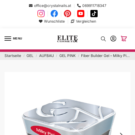
office@crystalnails.at
069911718347
Wunschliste
Vergleichen
MENU
Startseite
GEL
AUFBAU
GEL PINK
Fiber Builder Gel – Milky Pink 15ml
/
/
/
/