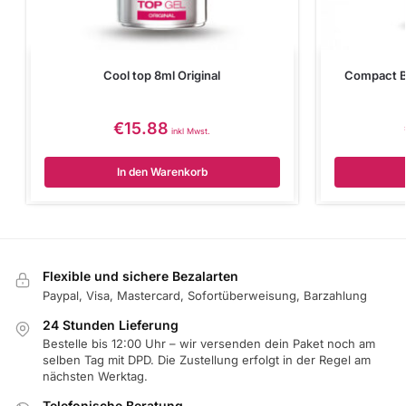
Cool top 8ml Original
Compact B
€
15.88
inkl Mwst.
In den Warenkorb
Flexible und sichere Bezalarten
Paypal, Visa, Mastercard, Sofortüberweisung, Barzahlung
24 Stunden Lieferung
Bestelle bis 12:00 Uhr – wir versenden dein Paket noch am
selben Tag mit DPD. Die Zustellung erfolgt in der Regel am
nächsten Werktag.
Telefonische Beratung