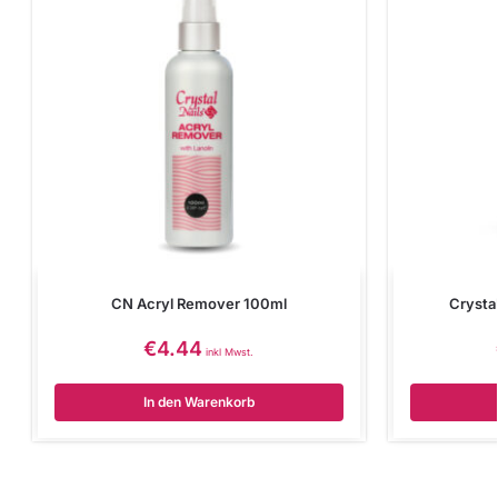
CN Acryl Remover 100ml
Crysta
€
4.44
inkl Mwst.
In den Warenkorb