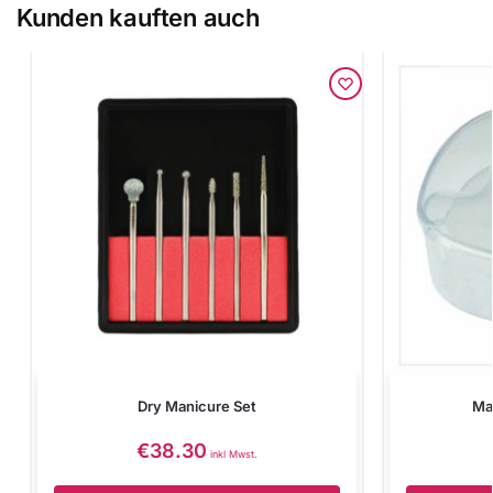
Kunden kauften auch
Dry Manicure Set
Ma
€
38.30
inkl Mwst.