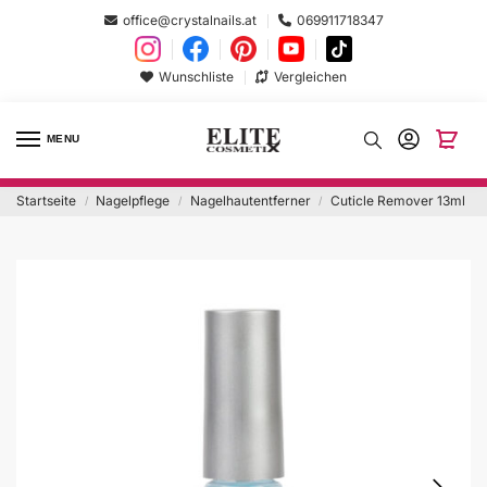
office@crystalnails.at
069911718347
Wunschliste
Vergleichen
MENU
Startseite
Nagelpflege
Nagelhautentferner
Cuticle Remover 13ml
/
/
/