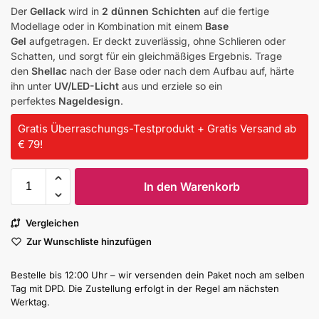
Der
Gellack
wird in
2 dünnen Schichten
auf die fertige
Modellage oder in Kombination mit einem
Base
Gel
aufgetragen. Er deckt zuverlässig, ohne Schlieren oder
Schatten, und sorgt für ein gleichmäßiges Ergebnis. Trage
den
Shellac
nach der Base oder nach dem Aufbau auf, härte
ihn unter
UV/LED-Licht
aus und erziele so ein
perfektes
Nageldesign
.
Gratis Überraschungs-Testprodukt + Gratis Versand ab
€ 79!
In den Warenkorb
Vergleichen
Zur Wunschliste hinzufügen
Bestelle bis 12:00 Uhr – wir versenden dein Paket noch am selben
Tag mit DPD. Die Zustellung erfolgt in der Regel am nächsten
Werktag.