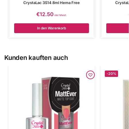
CrystaLac 3S14 8ml Hema Free
Crysta
€
12.50
inkl Mwst.
In den Warenkorb
Kunden kauften auch
-20%