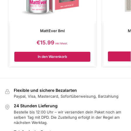
MattEver 8ml
M
€
15.99
inkl Mwst.
In den Warenkorb
Flexible und sichere Bezalarten
Paypal, Visa, Mastercard, Sofortüberweisung, Barzahlung
24 Stunden Lieferung
Bestelle bis 12:00 Uhr – wir versenden dein Paket noch am
selben Tag mit DPD. Die Zustellung erfolgt in der Regel am
nächsten Werktag.