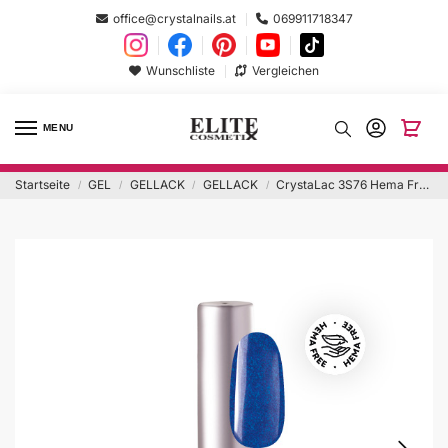
office@crystalnails.at
069911718347
Wunschliste
Vergleichen
MENU
Startseite
GEL
GELLACK
GELLACK
CrystaLac 3S76 Hema Free
/
/
/
/