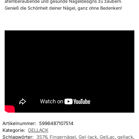
atemberaubende und gesunde Nageldesigns zu zaubern.
Genieß die Schönheit deiner Nägel, ganz ohne Bedenken!
Artikelnummer:
5996487107514
Kategorie:
GELLACK
Schlagwörter:
3S76
,
Fingernägel
,
Gel-lack
,
GelLac
,
gellack
,