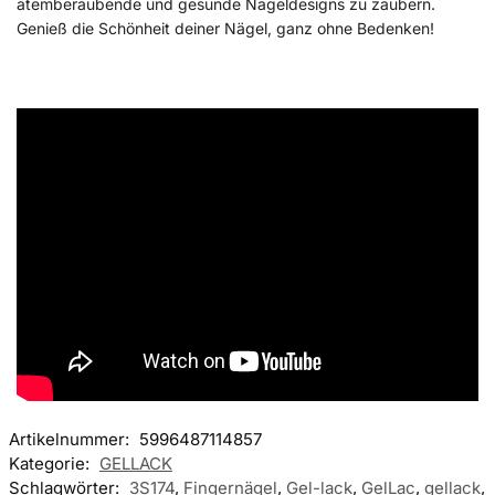
atemberaubende und gesunde Nageldesigns zu zaubern.
Genieß die Schönheit deiner Nägel, ganz ohne Bedenken!
Artikelnummer:
5996487114857
Kategorie:
GELLACK
Schlagwörter:
3S174
,
Fingernägel
,
Gel-lack
,
GelLac
,
gellack
,