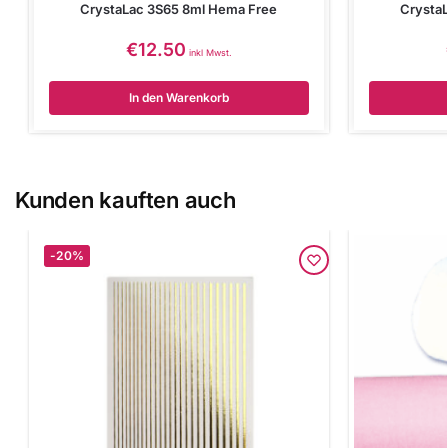
CrystaLac 3S65 8ml Hema Free
Crysta
€
12.50
inkl Mwst.
In den Warenkorb
Kunden kauften auch
-20%