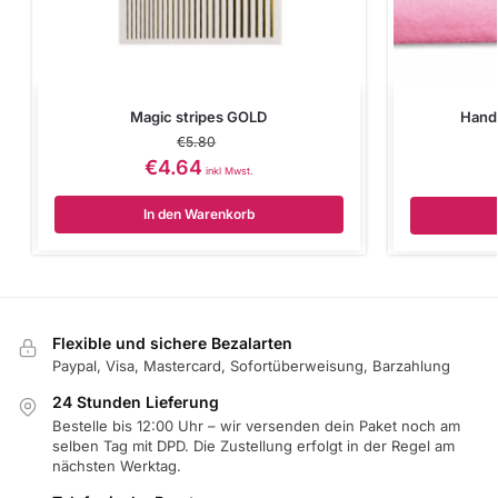
Magic stripes GOLD
Handa
€
5.80
€
4.64
inkl Mwst.
In den Warenkorb
Flexible und sichere Bezalarten
Paypal, Visa, Mastercard, Sofortüberweisung, Barzahlung
24 Stunden Lieferung
Bestelle bis 12:00 Uhr – wir versenden dein Paket noch am
selben Tag mit DPD. Die Zustellung erfolgt in der Regel am
nächsten Werktag.