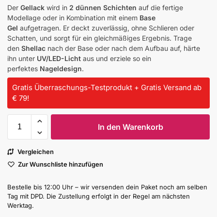
Der
Gellack
wird in
2 dünnen Schichten
auf die fertige
Modellage oder in Kombination mit einem
Base
Gel
aufgetragen. Er deckt zuverlässig, ohne Schlieren oder
Schatten, und sorgt für ein gleichmäßiges Ergebnis. Trage
den
Shellac
nach der Base oder nach dem Aufbau auf, härte
ihn unter
UV/LED-Licht
aus und erziele so ein
perfektes
Nageldesign
.
Gratis Überraschungs-Testprodukt + Gratis Versand ab
€ 79!
In den Warenkorb
Vergleichen
Zur Wunschliste hinzufügen
Bestelle bis 12:00 Uhr – wir versenden dein Paket noch am selben
Tag mit DPD. Die Zustellung erfolgt in der Regel am nächsten
Werktag.