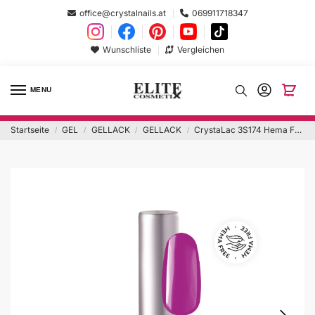
office@crystalnails.at
069911718347
Wunschliste
Vergleichen
MENU
Startseite
GEL
GELLACK
GELLACK
CrystaLac 3S174 Hema Free
/
/
/
/