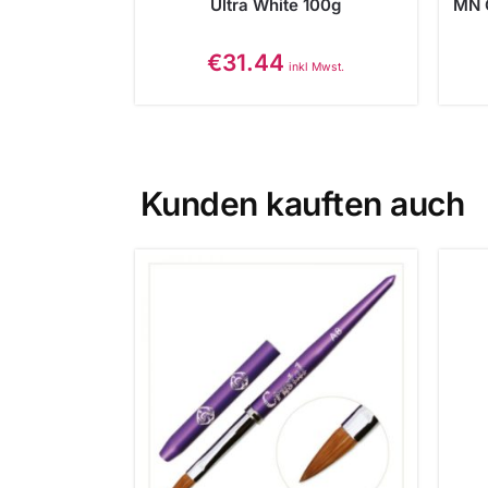
Ultra White 100g
MN 
€
31.44
inkl Mwst.
Kunden kauften auch