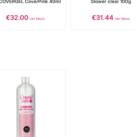
COVERGEL CoverPink 40ml
Slower clear 100g
€
32.00
€
31.44
inkl Mwst.
inkl Mwst.