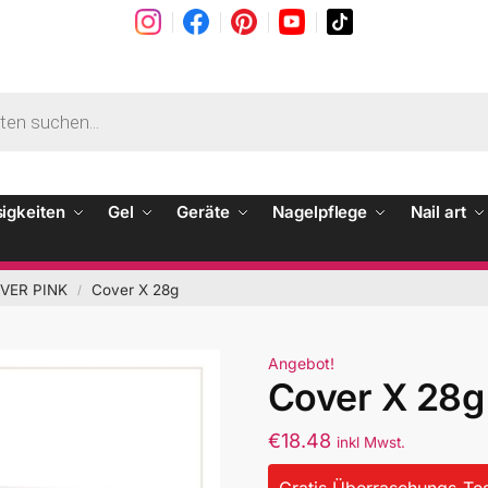
sigkeiten
Gel
Geräte
Nagelpflege
Nail art
VER PINK
Cover X 28g
/
Angebot!
Cover X 28g
€
18.48
inkl Mwst.
Gratis Überraschungs-Tes