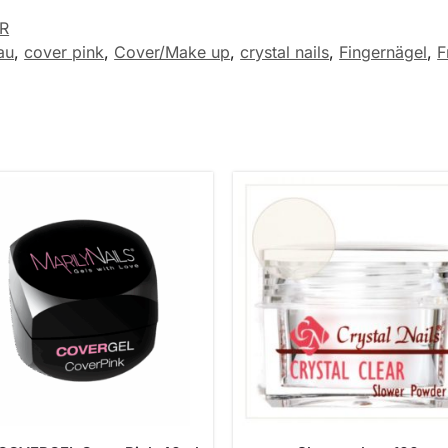
R
au
,
cover pink
,
Cover/Make up
,
crystal nails
,
Fingernägel
,
F