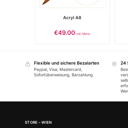
Acryl A8
€
49.00
inkl Mwst.
Flexible und sichere Bezalarten
24 
Paypal, Visa, Mastercard,
Best
Sofortüberweisung, Barzahlung
ver
sel
erf
Wer
STORE – WIEN