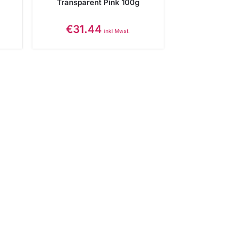
Transparent Pink 100g
€
31.44
inkl Mwst.