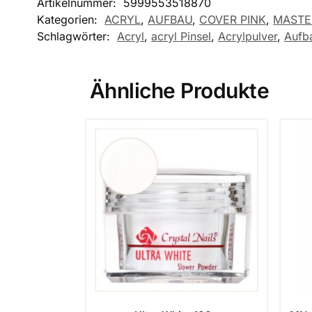
Artikelnummer:
5999553518870
Kategorien:
ACRYL
,
AUFBAU
,
COVER PINK
,
MASTE
Schlagwörter:
Acryl
,
acryl Pinsel
,
Acrylpulver
,
Aufb
Ähnliche Produkte