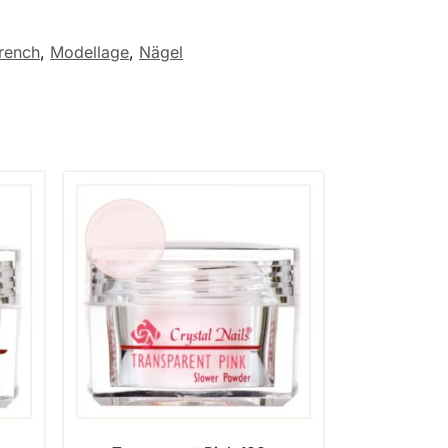
rench
,
Modellage
,
Nägel