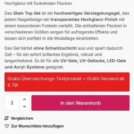
Hochglanz mit funkelnden Flocken
Das
Glam Top Gel
ist ein
hochwertiges Versiegelungsgel
, das
jedem Nageldesign ein
transparentes Hochglanz-Finish
mit
einem besonderen Funkeln verleiht. Die enthaltenen Flocken in
verschiedenen Größen sorgen für aufregende Effekte und
lassen sich perfekt in die Modellage einarbeiten.
Das Gel härtet
ohne Schwitzschicht
aus und spart dadurch
Zeit – für ein sofort brillantes Ergebnis, robust und
langanhaltend. Es ist für alle
UV-Gele, UV-Gellacke, LED-Gele
und Acryl-Systeme
geeignet.
Gratis Überraschungs-Testprodukt + Gratis Versand ab
€ 79!
In den Warenkorb
Vergleichen
Zur Wunschliste hinzufügen