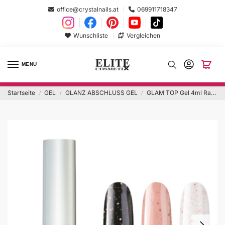
office@crystalnails.at
069911718347
Wunschliste
Vergleichen
MENU
Startseite
GEL
GLANZ ABSCHLUSS GEL
GLAM TOP Gel 4ml Rainbow Rose Hema Free
/
/
/